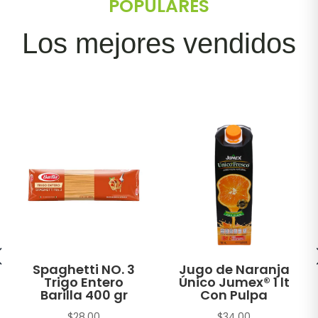
POPULARES
Los mejores vendidos
Spaghetti NO. 3
Jugo de Naranja
Trigo Entero
Único Jumex® 1 lt
Barilla 400 gr
Con Pulpa
$
28.00
$
34.00