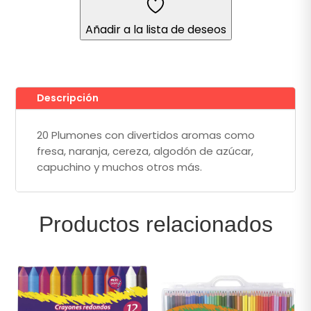
Lavable
Estuche
Añadir a la lista de deseos
con
100
Colores
+
20
Descripción
Colores
con
20 Plumones con divertidos aromas como
Aroma
fresa, naranja, cereza, algodón de azúcar,
Supertips
capuchino y muchos otros más.
Crayola®
cantidad
Productos relacionados