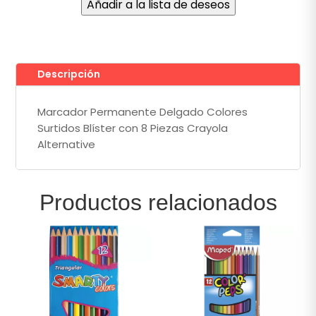
Añadir a la lista de deseos
con
8
Piezas
Crayola®
Alternative
Descripción
cantidad
Marcador Permanente Delgado Colores
Surtidos Blíster con 8 Piezas Crayola
Alternative
Productos relacionados