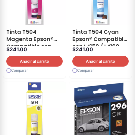
Tinta T504
Tinta T504 Cyan
Magenta Epson®
Epson® Compatible
Compatible con
con L4150 / L4160
$
241.00
$
241.00
L4150 / L4160
Añadir al carrito
Añadir al carrito
Comparar
Comparar