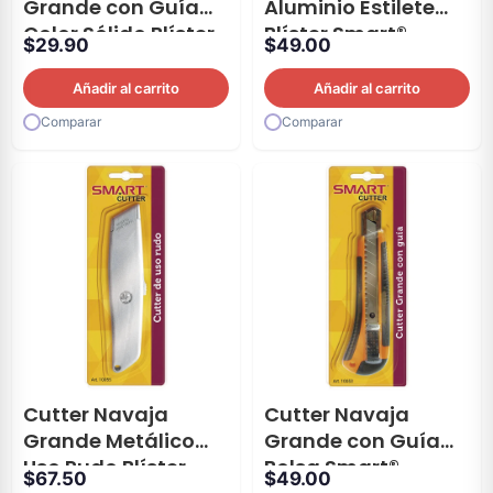
Grande con Guía
Aluminio Estilete
Color Sólido Blíster
Blíster Smart®
$
29.90
$
49.00
Smart®
Añadir al carrito
Añadir al carrito
Comparar
Comparar
Cutter Navaja
Cutter Navaja
Grande Metálico
Grande con Guía
Uso Rudo Blíster
Bolsa Smart®
$
67.50
$
49.00