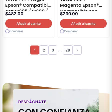
Epson® Compatible
Magenta Epson®
con M205 / M200 /
Compatible con
$
482.00
$
230.00
L655
L310 / 380 / 395 /
575
Añadir al carrito
Añadir al carrito
Comparar
Comparar
…
1
2
3
28
»
DESPÁCHATE