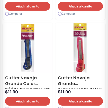
Smart®
Añadir al carrito
Añadir al carrito
Comparar
Comparar
Cutter Navaja
Cutter Navaja
Grande Color
Grande
Sólido Bolsa Smart®
Transparente Bolsa
$
11.90
$
11.90
Smart®
Añadir al carrito
Añadir al carrito