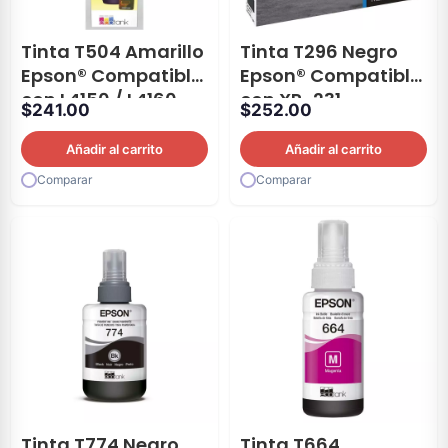
Tinta T504 Amarillo
Tinta T296 Negro
Epson® Compatible
Epson® Compatible
con L4150 / L4160
con XP-231
$
241.00
$
252.00
Añadir al carrito
Añadir al carrito
Comparar
Comparar
Tinta T774 Negro
Tinta T664