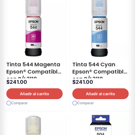
Tinta 544 Magenta
Tinta 544 Cyan
Epson® Compatible
Epson® Compatible
con P/L3110
con P/L3110
$
241.00
$
241.00
Añadir al carrito
Añadir al carrito
Comparar
Comparar