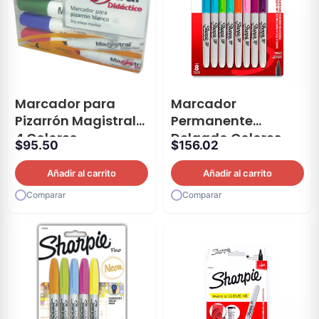
Marcador para
Marcador
Pizarrón Magistral®
Permanente
4 Colores
Delgado Colores
$
95.50
$
156.02
Sharpie® 8 Piezas
Añadir al carrito
Añadir al carrito
Comparar
Comparar