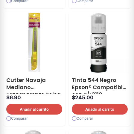
Comparar
Comparar
Cutter Navaja
Tinta 544 Negro
Mediano
Epson® Compatible
Transparente Bolsa
con P/L3110
$
6.90
$
245.00
Smart®
Añadir al carrito
Añadir al carrito
Comparar
Comparar