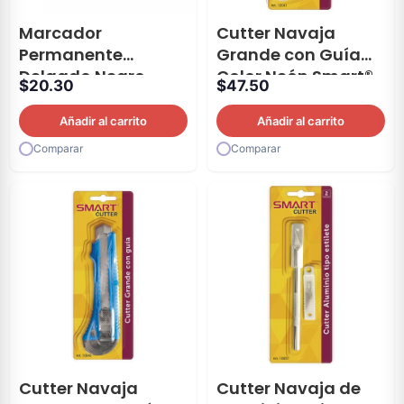
Marcador
Cutter Navaja
Permanente
Grande con Guía
Delgado Negro
Color Neón Smart®
$
20.30
$
47.50
Sharpie® 1 Pieza
Añadir al carrito
Añadir al carrito
Comparar
Comparar
Cutter Navaja
Cutter Navaja de