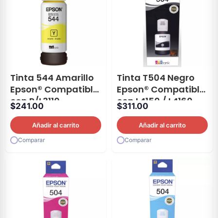
Tinta 544 Amarillo
Tinta T504 Negro
Epson® Compatible
Epson® Compatible
con P/L3110
con L4150 / L4160
$
241.00
$
311.00
Añadir al carrito
Añadir al carrito
Comparar
Comparar