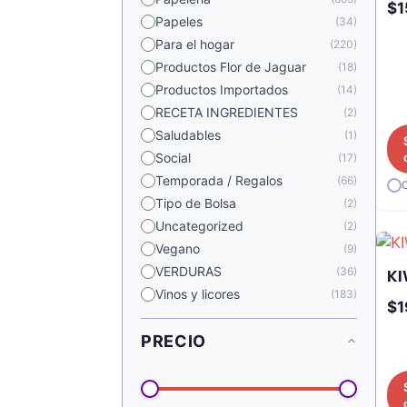
$
1
Papeles
(34)
Para el hogar
(220)
Productos Flor de Jaguar
(18)
Productos Importados
(14)
RECETA INGREDIENTES
(2)
Saludables
(1)
Social
(17)
Temporada / Regalos
(66)
Tipo de Bolsa
(2)
Uncategorized
(2)
Vegano
(9)
VERDURAS
KI
(36)
Vinos y licores
(183)
$
1
PRECIO