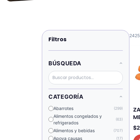
2425
Filtros
BÚSQUEDA
CATEGORÍA
Z
Abarrotes
(299)
M
Alimentos congelados y
(63)
refrigerados
$
2
Alimentos y bebidas
(707)
Apoya causas
(17)