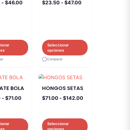
Rango
Rango
0
-
$
46.00
$
23.50
-
$
47.00
de
de
precios:
precios:
desde
desde
$23.00
$23.50
hasta
hasta
ionar
Seleccionar
$46.00
$47.00
nes
opciones
ar
Comparar
ATE BOLA
HONGOS SETAS
Rango
Rango
0
-
$
71.00
$
71.00
-
$
142.00
de
de
precios:
precios:
desde
desde
ionar
Seleccionar
$24.00
$71.00
nes
opciones