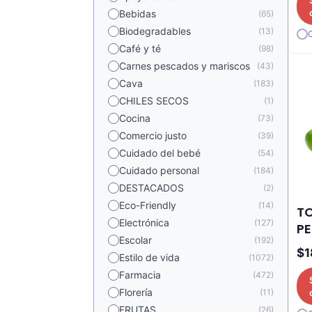
Bebidas
(65)
Biodegradables
(13)
Café y té
(98)
Carnes pescados y mariscos
(43)
Cava
(183)
CHILES SECOS
(1)
Cocina
(73)
Comercio justo
(39)
Cuidado del bebé
(54)
Cuidado personal
(184)
DESTACADOS
(2)
Eco-Friendly
(14)
T
Electrónica
(127)
P
Escolar
(192)
$
1
Estilo de vida
(1072)
Farmacia
(472)
Florería
(11)
FRUTAS
(26)