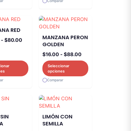
ar
Comparar
hasta
$75.00
NA RED
MANZANA PERON
Rango
-
$
80.00
GOLDEN
de
Rango
precios:
$
16.00
-
$
88.00
de
desde
ionar
Seleccionar
precios:
$14.00
nes
opciones
desde
hasta
ar
Comparar
$16.00
$80.00
hasta
$88.00
SIN
LIMÓN CON
LA
SEMILLA