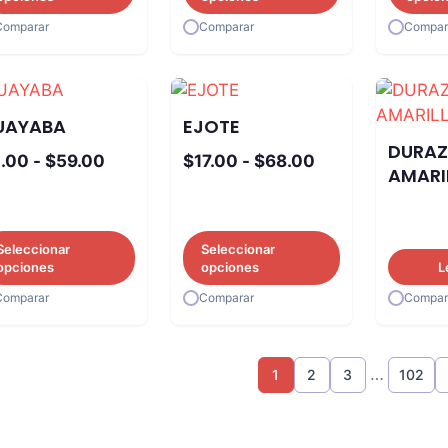
desde
hasta
Comparar
Comparar
Compar
$5.00
$140.00
hasta
$32.00
UAYABA
EJOTE
DURA
Rango
Rango
.00
-
$
59.00
$
17.00
-
$
68.00
AMARI
de
de
precios:
precios:
desde
desde
Seleccionar
Seleccionar
$4.00
$17.00
opciones
opciones
L
hasta
hasta
Comparar
Comparar
Compar
$59.00
$68.00
…
1
2
3
102