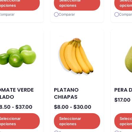
precios:
desde
opciones
opciones
opcio
desde
$97.50
Comparar
Comparar
Compar
$2.50
hasta
hasta
$155.00
$24.00
OMATE VERDE
PLATANO
PERA 
ELADO
CHIAPAS
$
17.00
Rango
Rango
8.50
-
$
37.00
$
8.00
-
$
30.00
de
de
Seleccionar
Seleccionar
Selecc
precios:
precios:
opciones
opciones
opcio
desde
desde