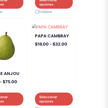
desde
nes
opciones
$14.50
ar
Comparar
hasta
$36.00
PAPA CAMBRAY
Rango
$
16.00
-
$
32.00
de
precios:
desde
$16.00
DE ANJOU
hasta
$32.00
Rango
-
$
75.00
de
precios:
ionar
Seleccionar
desde
nes
opciones
$17.00