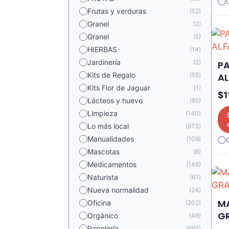
Frutas y verduras
(52)
Granel
(2)
Granel
(5)
HIERBAS
(14)
Jardinería
(2)
P
Kits de Regalo
(55)
A
Kits Flor de Jaguar
(1)
$
1
Lácteos y huevo
(85)
Limpieza
(140)
Lo más local
(973)
Manualidades
(109)
Mascotas
(6)
Medicamentos
(146)
Naturista
(67)
Nueva normalidad
(24)
M
Oficina
(202)
G
Orgánico
(49)
Papelería
(665)