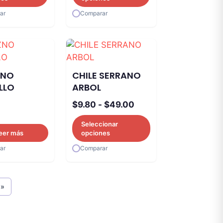
hasta
hasta
ar
Comparar
$71.00
$142.00
ZNO
CHILE SERRANO
LLO
ARBOL
Rango
$
9.80
-
$
49.00
de
Seleccionar
precios:
eer más
opciones
desde
ar
Comparar
$9.80
hasta
$49.00
»