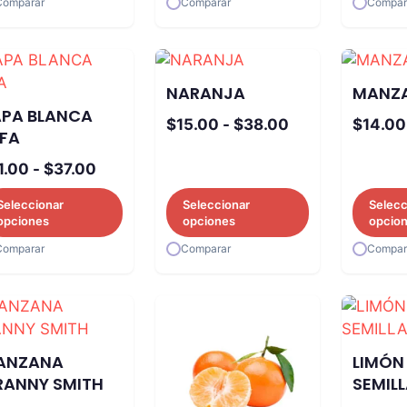
Comparar
Comparar
Compar
$18.50
$8.00
hasta
hasta
$37.00
$30.00
NARANJA
MANZA
APA BLANCA
Rango
$
15.00
-
$
38.00
$
14.00
LFA
de
Rango
1.00
-
$
37.00
precios:
de
desde
Seleccionar
Seleccionar
Selecc
precios:
$15.00
opciones
opciones
opcio
desde
hasta
Comparar
Comparar
Compar
$11.00
$38.00
hasta
$37.00
ANZANA
LIMÓN 
RANNY SMITH
SEMIL