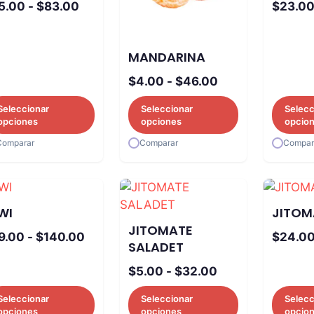
Rango
5.00
-
$
83.00
$
23.0
de
precios:
MANDARINA
desde
$15.00
Rango
$
4.00
-
$
46.00
hasta
de
Seleccionar
Seleccionar
Selecc
$83.00
precios:
opciones
opciones
opcio
desde
Comparar
Comparar
Compar
$4.00
hasta
$46.00
WI
JITOM
JITOMATE
Rango
9.00
-
$
140.00
$
24.0
SALADET
de
Rango
precios:
$
5.00
-
$
32.00
de
desde
Seleccionar
Seleccionar
Selecc
precios:
$19.00
opciones
opciones
opcio