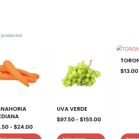
 productos
TORO
$
13.00
ANAHORIA
UVA VERDE
EDIANA
Rango
$
97.50
-
$
155.00
Rango
.50
-
$
24.00
de
de
precios:
Seleccionar
Seleccionar
Selecc