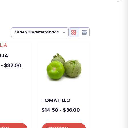
NJA
Rango
-
$
32.00
de
precios:
desde
$13.00
TOMATILLO
hasta
$32.00
Rango
$
14.50
-
$
36.00
de
precios:
ionar
Seleccionar