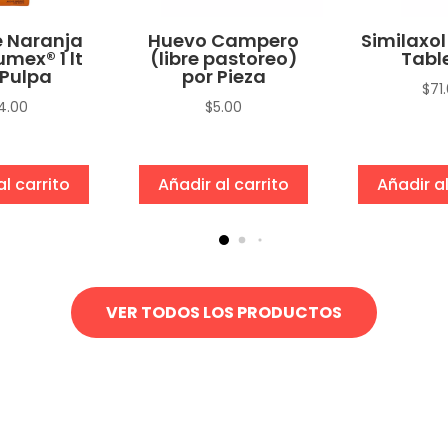
 Naranja
Huevo Campero
Similaxol
umex® 1 lt
(libre pastoreo)
Tabl
Pulpa
por Pieza
$
71
4.00
$
5.00
al carrito
Añadir al carrito
Añadir al
VER TODOS LOS PRODUCTOS