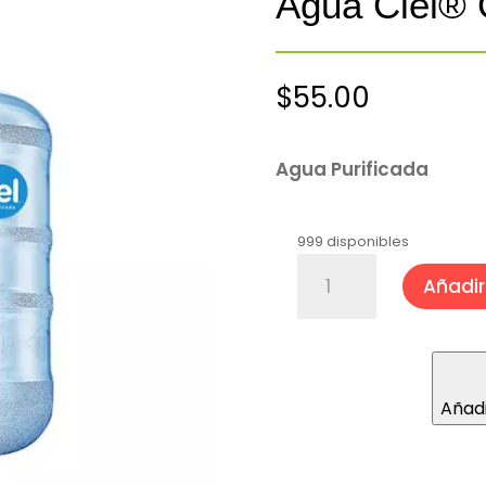
Agua Ciel® 
$
55.00
Agua Purificada
999 disponibles
Agua
Añadir 
Ciel®
Garrafón
20
Lt
cantidad
Añadi