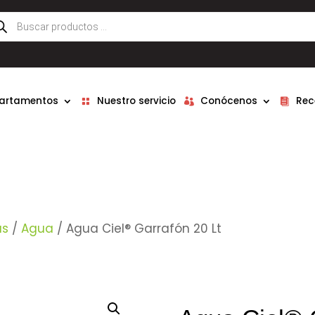
queda
ductos
partamentos
Nuestro servicio
Conócenos
Rec
as
/
Agua
/ Agua Ciel® Garrafón 20 Lt