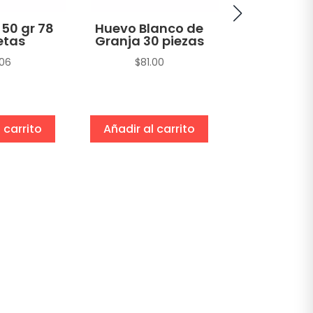
 50 gr 78
Huevo Blanco de
Atún A
etas
Granja 30 piezas
Amarilla H
en Agua 
.06
$
81.00
sin Soya T
gr
$
22.1
 carrito
Añadir al carrito
Añadir al 