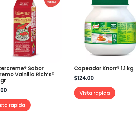
tercreme® Sabor
Capeador Knorr® 1.1 kg
remo Vainilla Rich’s®
$
124.00
 gr
.00
Vista rapida
ista rapida