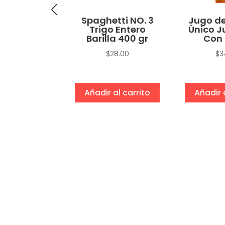
no Macho
Spaghetti NO. 3
Jugo de
Trigo Entero
Único J
$
15.00
Barilla 400 gr
Con 
$
28.00
$
3
eccionar
ciones
Añadir al carrito
Añadir 