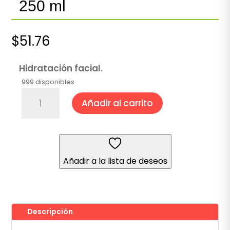
250 ml
$
51.76
Hidratación facial.
999 disponibles
Agua
Añadir al carrito
de
Rosas
con
Benjui
250
Añadir a la lista de deseos
ml
cantidad
Descripción