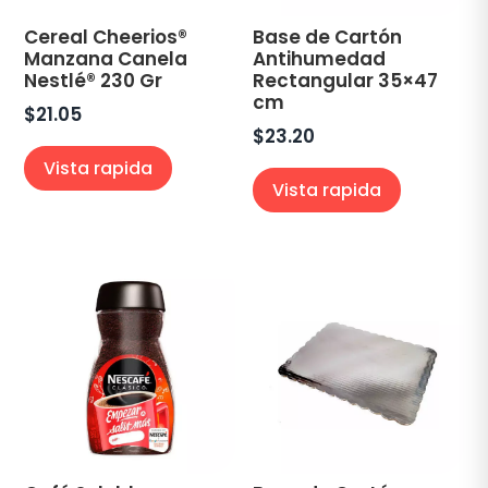
Cereal Cheerios®
Base de Cartón
Manzana Canela
Antihumedad
Nestlé® 230 Gr
Rectangular 35×47
cm
$
21.05
$
23.20
Vista rapida
Vista rapida