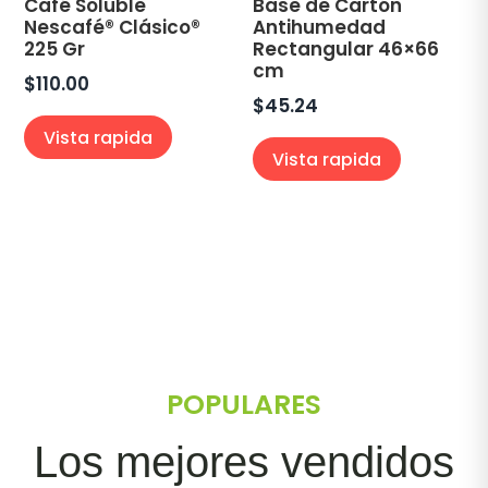
Café Soluble
Base de Cartón
Nescafé® Clásico®
Antihumedad
225 Gr
Rectangular 46×66
cm
$
110.00
$
45.24
Vista rapida
Vista rapida
POPULARES
Los mejores vendidos