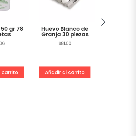
 50 gr 78
Huevo Blanco de
Atún A
etas
Granja 30 piezas
Amarilla H
en Agua 
.06
$
81.00
sin Soya T
gr
$
22.1
 carrito
Añadir al carrito
Añadir al 