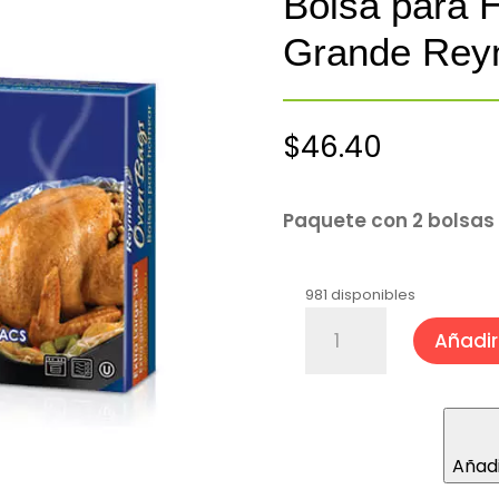
Bolsa para 
Grande Reyn
$
46.40
Paquete con 2 bolsas
981 disponibles
Bolsa
Añadir 
para
Hornear
Extra
Grande
Reynolds®
Añadi
2
piezas