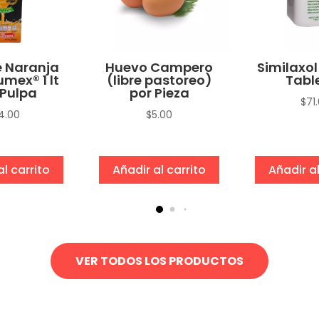
 Naranja
Huevo Campero
Similaxol
umex® 1 lt
(libre pastoreo)
Tabl
Pulpa
por Pieza
$
71
4.00
$
5.00
al carrito
Añadir al carrito
Añadir al
VER TODOS LOS PRODUCTOS