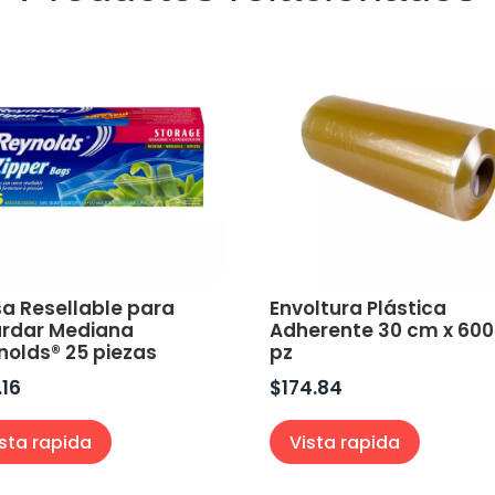
sa Resellable para
Envoltura Plástica
rdar Mediana
Adherente 30 cm x 60
nolds® 25 piezas
pz
.16
$
174.84
ista rapida
Vista rapida