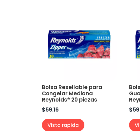
Bolsa Resellable para
Bol
Congelar Mediana
Gua
Reynolds® 20 piezas
Rey
$
59.16
$
59
Vista rapida
V