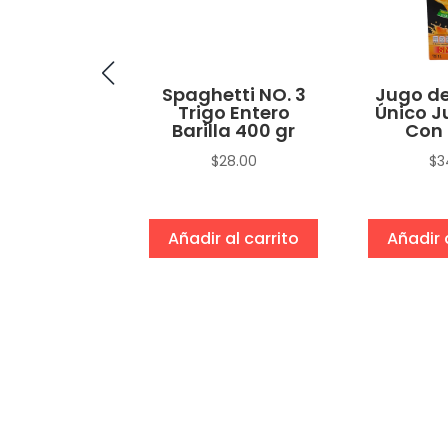
no Macho
Spaghetti NO. 3
Jugo de
Trigo Entero
Único J
$
15.00
Barilla 400 gr
Con 
$
28.00
$
3
eccionar
ciones
Añadir al carrito
Añadir 