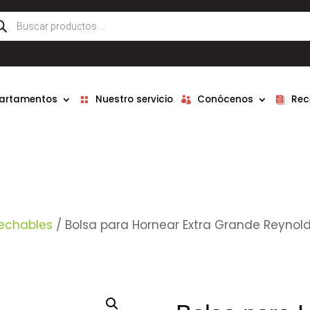
queda
ductos
partamentos
Nuestro servicio
Conócenos
Rec
echables
/ Bolsa para Hornear Extra Grande Reynold