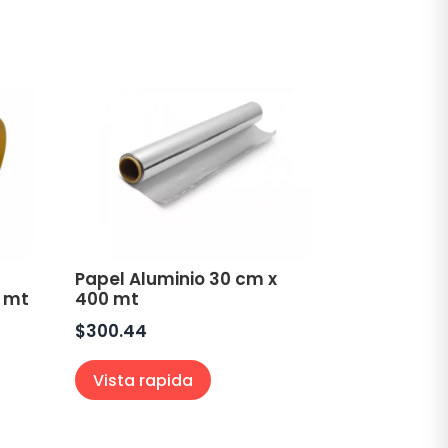
Papel Aluminio 30 cm x
0 mt
400 mt
$
300.44
Vista rapida