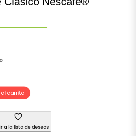
e Clásico Nescafé®
o
al carrito
r a la lista de deseos