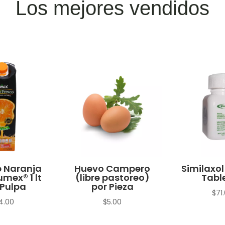
Los mejores vendidos
 Naranja
Huevo Campero
Similaxol
umex® 1 lt
(libre pastoreo)
Tabl
Pulpa
por Pieza
$
71
4.00
$
5.00