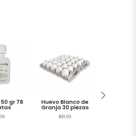
 50 gr 78
Huevo Blanco de
Atún A
etas
Granja 30 piezas
Amarilla H
en Agua 
.06
$
81.00
sin Soya T
gr
$
22.1