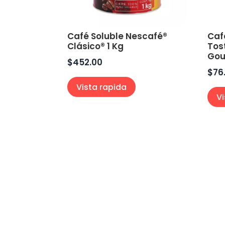
Café Soluble Nescafé®
Caf
Clásico® 1 Kg
Tos
Gou
$
452.00
$
76
Vista rapida
V