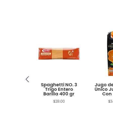
no Macho
Spaghetti NO. 3
Jugo de
Trigo Entero
Único J
$
15.00
Barilla 400 gr
Con 
$
28.00
$
3