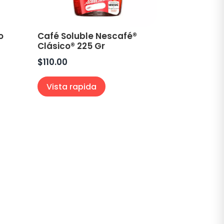
o
Café Soluble Nescafé®
Clásico® 225 Gr
$
110.00
Vista rapida