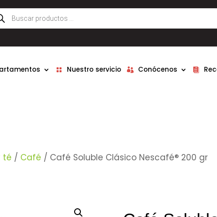
queda
ductos
partamentos
Nuestro servicio
Conócenos
Rec
 té
/
Café
/ Café Soluble Clásico Nescafé® 200 gr