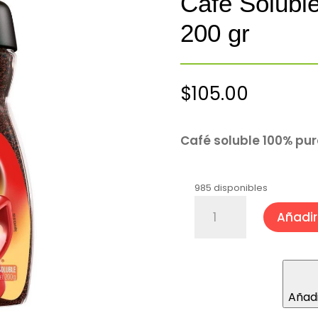
Café Solubl
200 gr
$
105.00
Café soluble 100% pur
985 disponibles
Café
Añadir 
Soluble
Clásico
Nescafé®
200
gr
Añadi
cantidad