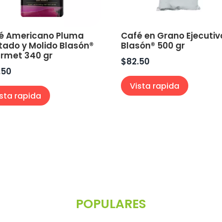
é Americano Pluma
Café en Grano Ejecutiv
tado y Molido Blasón®
Blasón® 500 gr
rmet 340 gr
$
82.50
.50
Vista rapida
ista rapida
POPULARES