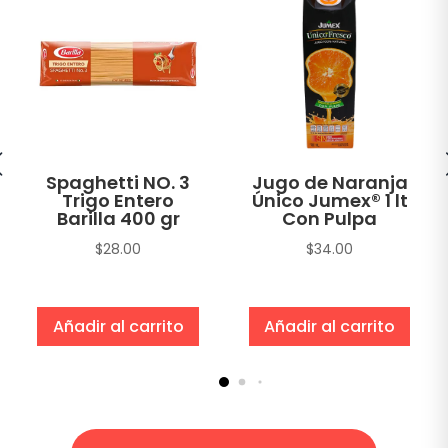
Spaghetti NO. 3
Jugo de Naranja
Trigo Entero
Único Jumex® 1 lt
Barilla 400 gr
Con Pulpa
$
28.00
$
34.00
Añadir al carrito
Añadir al carrito