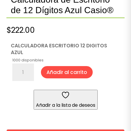
de 12 Dígitos Azul Casio®
$
222.00
CALCULADORA ESCRITORIO 12 DIGITOS
AZUL
1000 disponibles
Calculadora
Añadir al carrito
de
Escritorio
de
12
Dígitos
Añadir a la lista de deseos
Azul
Casio®
cantidad