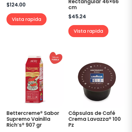
Rectangular 46×66
$
124.00
cm
$
45.24
Vista rapida
Vista rapida
Bettercreme® Sabor
Cápsulas de Café
Supremo Vainilla
Crema Lavazza® 100
Rich’s® 907 gr
Pz