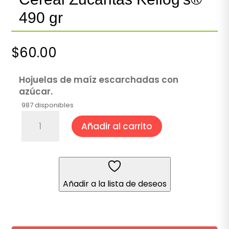
490 gr
$
60.00
Hojuelas de maíz escarchadas con
azúcar.
987 disponibles
Cereal
Añadir al carrito
Zucaritas
Kellog's®
490
gr
cantidad
Añadir a la lista de deseos