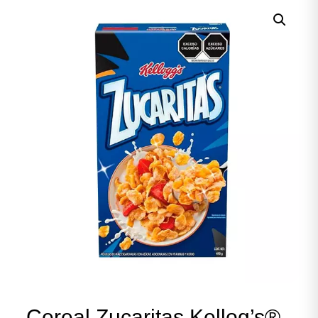
Cereal Zucaritas Kellog’s®