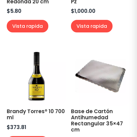
Redonda 20 cm
Pz
$
5.80
$
1,000.00
Vista rapida
Vista rapida
Brandy Torres® 10 700
Base de Cartón
ml
Antihumedad
Rectangular 35×47
$
373.81
cm