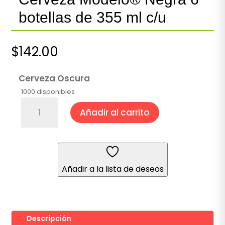
botellas de 355 ml c/u
$
142.00
Cerveza Oscura
1000 disponibles
Cerveza
Añadir al carrito
Modelo®
Negra
6
botellas
de
Añadir a la lista de deseos
355
ml
c/u
cantidad
Descripción