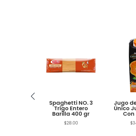
no Macho
Spaghetti NO. 3
Jugo de
Trigo Entero
Único J
$
15.00
Barilla 400 gr
Con 
$
28.00
$
3