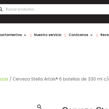
queda
ductos
epartamentos
Nuestro servicio
Conócenos
Rece
ezas
/ Cerveza Stella Artois® 6 botellas de 330 ml c/