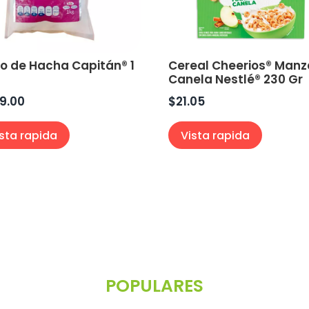
lo de Hacha Capitán® 1
Cereal Cheerios® Man
Canela Nestlé® 230 Gr
9.00
$
21.05
ista rapida
Vista rapida
POPULARES