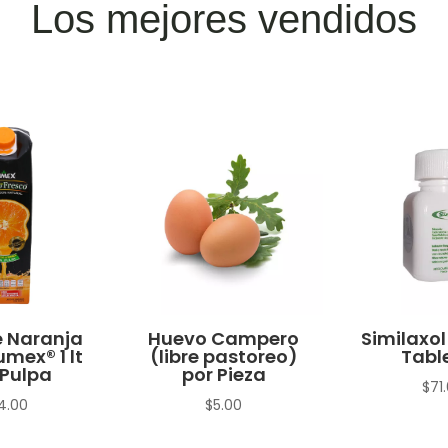
Los mejores vendidos
 Naranja
Huevo Campero
Similaxol
umex® 1 lt
(libre pastoreo)
Tabl
Pulpa
por Pieza
$
71
4.00
$
5.00