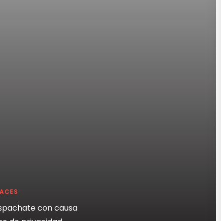
LACES
spachate con causa