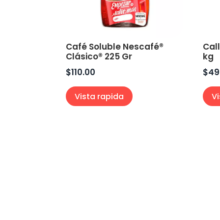
Café Soluble Nescafé®
Cal
Clásico® 225 Gr
kg
$
110.00
$
49
Vista rapida
V