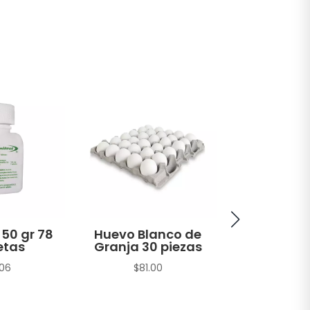
 50 gr 78
Huevo Blanco de
Atún A
etas
Granja 30 piezas
Amarilla H
en Agua 
.06
$
81.00
sin Soya T
gr
$
22.1