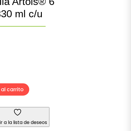
la Artois® 6
330 ml c/u
al carrito
r a la lista de deseos