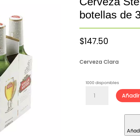
Cerveza Stel
botellas de 
$
147.50
Cerveza Clara
1000 disponibles
Cerveza
Añadir 
Stella
Artois®
6
botellas
de
Añadi
330
ml