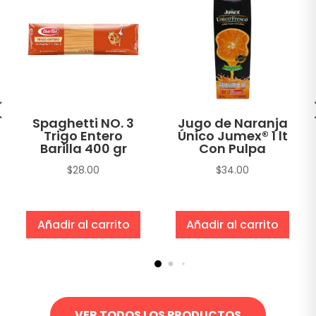
Spaghetti NO. 3
Jugo de Naranja
Trigo Entero
Único Jumex® 1 lt
Barilla 400 gr
Con Pulpa
$
28.00
$
34.00
Añadir al carrito
Añadir al carrito
VER TODOS LOS PRODUCTOS