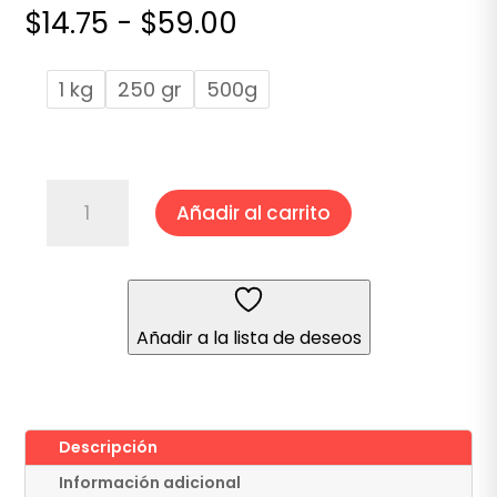
Rango
$
14.75
-
$
59.00
de
precios:
1 kg
250 gr
500g
desde
$14.75
hasta
$59.00
CHILE
Añadir al carrito
JALAPEÑO
cantidad
Añadir a la lista de deseos
Descripción
Información adicional