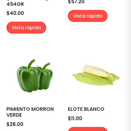
$
57.20
454GR
$
40.00
Vista rapida
Vista rapida
PIMIENTO MORRON
ELOTE BLANCO
VERDE
$
11.00
$
26.00