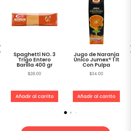
Spaghetti NO. 3
Jugo de Naranja
Trigo Entero
Único Jumex® 1 lt
Barilla 400 gr
Con Pulpa
$
28.00
$
34.00
Añadir al carrito
Añadir al carrito