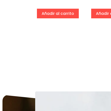
eccionar
ciones
Añadir al carrito
Añadir 