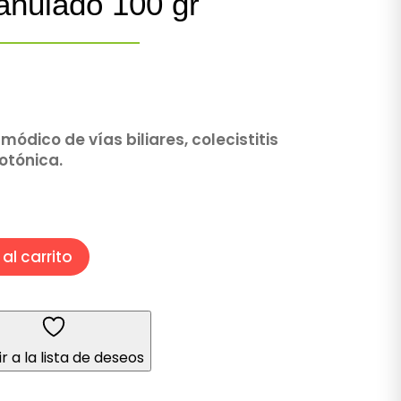
anulado 100 gr
ódico de vías biliares, colecistitis
otónica.
al carrito
r a la lista de deseos