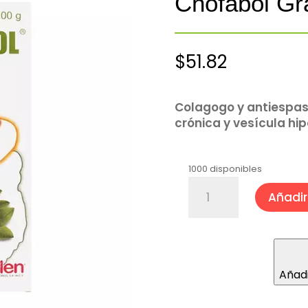
Chofabol Gr
$
51.82
Colagogo y antiespasm
crónica y vesícula hip
1000 disponibles
Chofabol
Añadir 
Granulado
100
gr
cantidad
Añadi