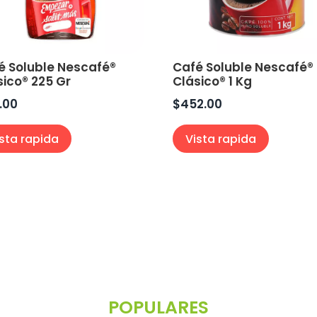
é Soluble Nescafé®
Café Soluble Nescafé®
sico® 225 Gr
Clásico® 1 Kg
0.00
$
452.00
ista rapida
Vista rapida
POPULARES