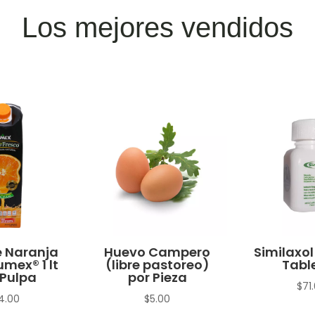
Los mejores vendidos
 Naranja
Huevo Campero
Similaxol
umex® 1 lt
(libre pastoreo)
Tabl
Pulpa
por Pieza
$
71
4.00
$
5.00