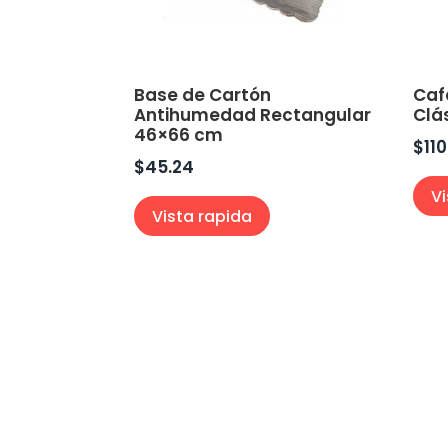
Base de Cartón
Caf
Antihumedad Rectangular
Clá
46×66 cm
$
11
$
45.24
V
Vista rapida