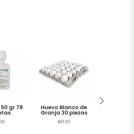
 50 gr 78
Huevo Blanco de
Atún A
etas
Granja 30 piezas
Amarilla H
en Agua 
.06
$
81.00
sin Soya T
gr