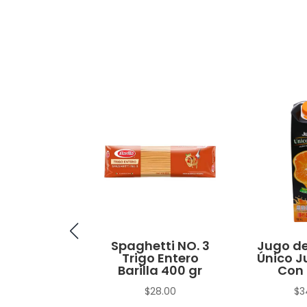
no Macho
Spaghetti NO. 3
Jugo de
Trigo Entero
Único J
$
15.00
Barilla 400 gr
Con 
$
28.00
$
3