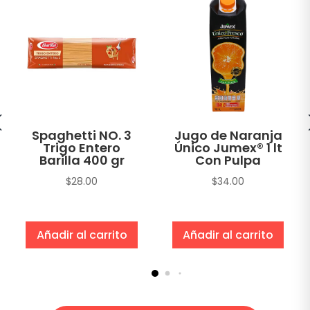
Spaghetti NO. 3
Jugo de Naranja
Trigo Entero
Único Jumex® 1 lt
Barilla 400 gr
Con Pulpa
$
28.00
$
34.00
Añadir al carrito
Añadir al carrito