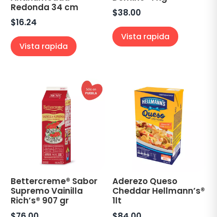
Redonda 34 cm
$
38.00
$
16.24
Vista rapida
Vista rapida
Bettercreme® Sabor
Aderezo Queso
Supremo Vainilla
Cheddar Hellmann’s®
Rich’s® 907 gr
1lt
$
76.00
$
84.00