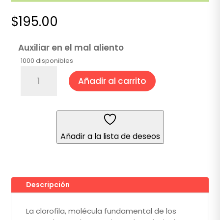
$
195.00
Auxiliar en el mal aliento
1000 disponibles
Clorofila
Añadir al carrito
Líquida
500
ml
cantidad
Añadir a la lista de deseos
Descripción
La clorofila, molécula fundamental de los