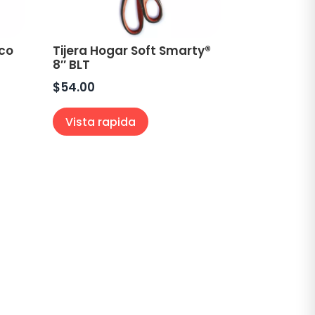
ico
Tijera Hogar Soft Smarty®
8″ BLT
$
54.00
Vista rapida