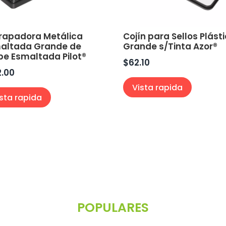
rapadora Metálica
Cojín para Sellos Plást
altada Grande de
Grande s/Tinta Azor®
pe Esmaltada Pilot®
$
62.10
2.00
Vista rapida
ista rapida
POPULARES