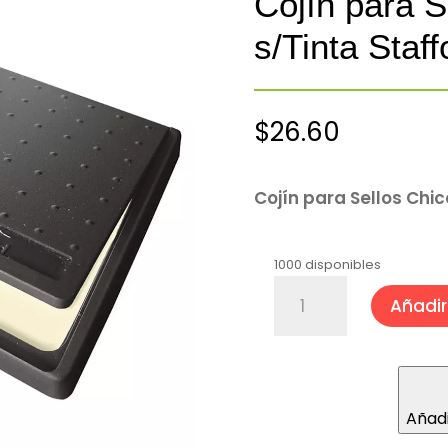
Cojín para S
s/Tinta Staf
$
26.60
Cojín para Sellos Chic
1000 disponibles
Cojín
Añadir 
para
Sellos
Plástico
Chico
s/Tinta
Añadi
Stafford®
cantidad