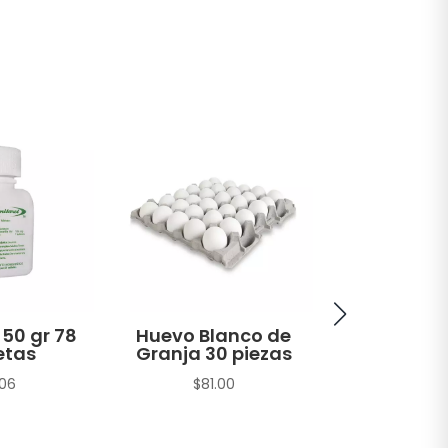
 50 gr 78
Huevo Blanco de
Atún A
etas
Granja 30 piezas
Amarilla H
en Agua 
.06
$
81.00
sin Soya T
gr
$
22.1