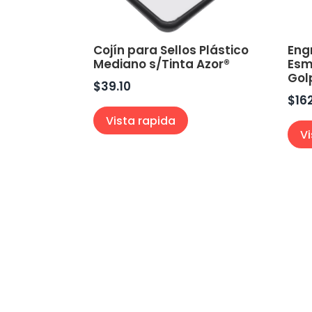
Cojín para Sellos Plástico
Eng
Mediano s/Tinta Azor®
Esm
Gol
$
39.10
$
16
Vista rapida
V