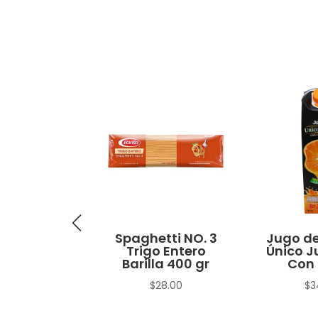
no Macho
Spaghetti NO. 3
Jugo de
Trigo Entero
Único J
$
15.00
Barilla 400 gr
Con 
$
28.00
$
3