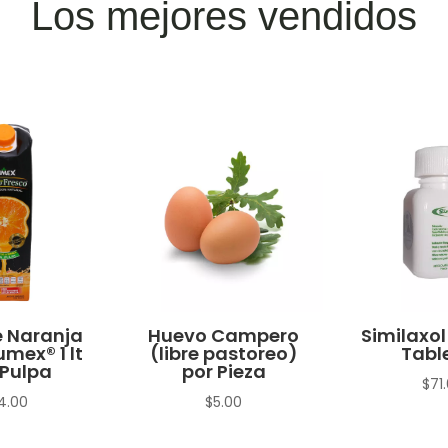
Los mejores vendidos
 Naranja
Huevo Campero
Similaxol
umex® 1 lt
(libre pastoreo)
Tabl
Pulpa
por Pieza
$
71
4.00
$
5.00