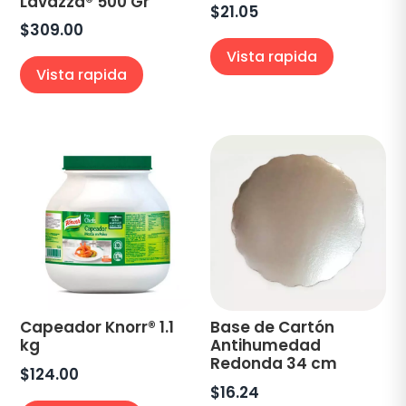
Lavazza® 500 Gr
$
21.05
$
309.00
Vista rapida
Vista rapida
Capeador Knorr® 1.1
Base de Cartón
kg
Antihumedad
Redonda 34 cm
$
124.00
$
16.24