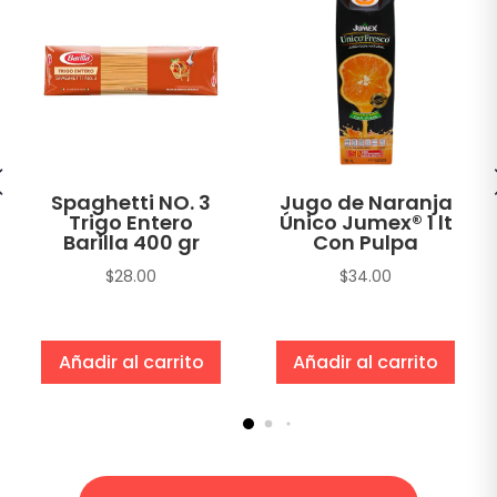
Spaghetti NO. 3
Jugo de Naranja
Trigo Entero
Único Jumex® 1 lt
Barilla 400 gr
Con Pulpa
$
28.00
$
34.00
Añadir al carrito
Añadir al carrito