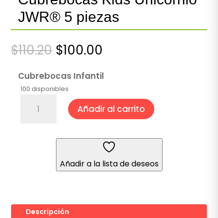
JWR® 5 piezas
El
El
$
110.20
$
100.00
precio
precio
original
actual
Cubrebocas Infantil
era:
es:
100 disponibles
$110.20.
$100.00.
Cubrebocas
Añadir al carrito
Kids
Unicornio
JWR®
5
piezas
Añadir a la lista de deseos
cantidad
Descripción