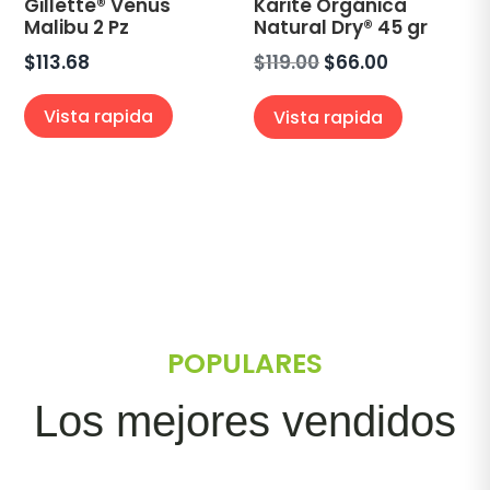
Gillette® Venus
Karité Orgánica
Malibu 2 Pz
Natural Dry® 45 gr
El
El
$
113.68
$
119.00
$
66.00
precio
precio
Vista rapida
Vista rapida
original
actual
era:
es:
$119.00.
$66.00.
POPULARES
Los mejores vendidos