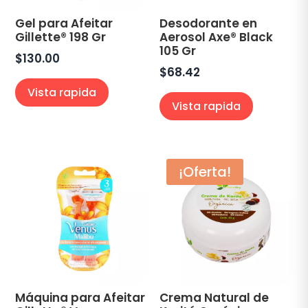
Gel para Afeitar
Desodorante en
Gillette® 198 Gr
Aerosol Axe® Black
105 Gr
$
130.00
$
68.42
Vista rapida
Vista rapida
¡Oferta!
Máquina para Afeitar
Crema Natural de