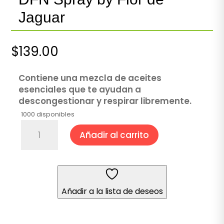
Jaguar
$
139.00
Contiene una mezcla de aceites
esenciales que te ayudan a
descongestionar y respirar libremente.
1000 disponibles
DFN
Añadir al carrito
Spray
by
Flor
de
Jaguar
Añadir a la lista de deseos
cantidad