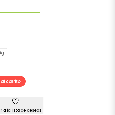
Rango
de
precios:
desde
$17.00
hasta
0g
$68.00
al carrito
r a la lista de deseos