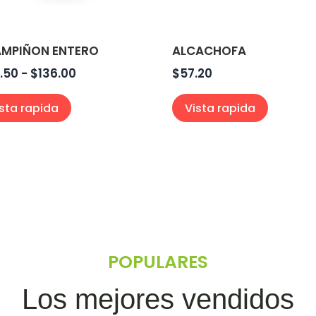
MPIÑON ENTERO
ALCACHOFA
Rango
.50
-
$
136.00
$
57.20
de
ista rapida
Vista rapida
precios:
desde
$44.50
hasta
$136.00
POPULARES
Los mejores vendidos