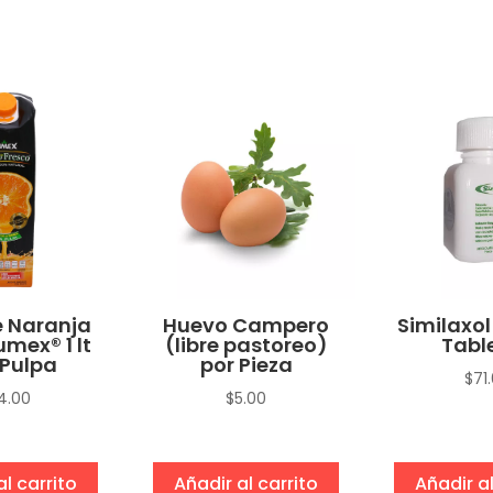
 Naranja
Huevo Campero
Similaxol
umex® 1 lt
(libre pastoreo)
Tabl
Pulpa
por Pieza
$
71
4.00
$
5.00
al carrito
Añadir al carrito
Añadir al