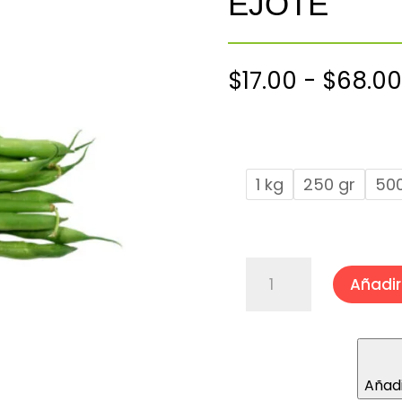
EJOTE
$
17.00
-
$
68.00
1 kg
250 gr
50
EJOTE
Añadir 
cantidad
Añadi