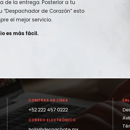
a de la entrega. Posterior a tu
 tu “Despachador de Corazón” esto
pre el mejor servicio.
o es más fácil.
COMPRAS EN LÍNEA
EN
+52 222 457 0222
De
Avi
CORREO ELECTRÓNICO
Tér
hola@despachate.mx