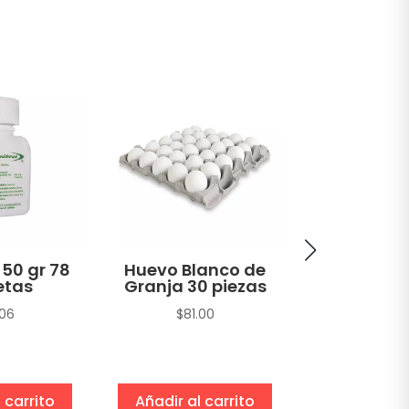
 50 gr 78
Huevo Blanco de
Atún A
etas
Granja 30 piezas
Amarilla H
en Agua 
.06
$
81.00
sin Soya T
gr
$
22.1
 carrito
Añadir al carrito
Añadir al 