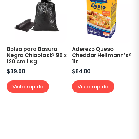
Bolsa para Basura
Aderezo Queso
Negra Chiaplast® 90 x
Cheddar Hellmann’s®
120 cm 1 Kg
1lt
$
39.00
$
84.00
Vista rapida
Vista rapida