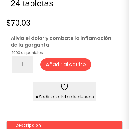
24 tabletas
$
70.03
Alivia el dolor y combate la inflamación
de la garganta.
1000 disponibles
Graneodín®
Añadir al carrito
Miel
y
Limón
24
tabletas
Añadir a la lista de deseos
cantidad
Descripción