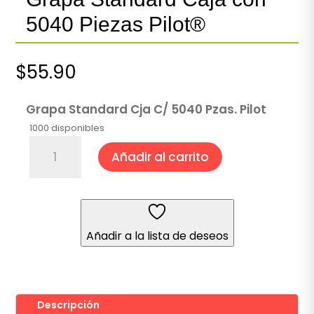
5040 Piezas Pilot®
$
55.90
Grapa Standard Cja C/ 5040 Pzas. Pilot
1000 disponibles
Grapa
Añadir al carrito
Standard
Caja
con
5040
Piezas
Añadir a la lista de deseos
Pilot®
cantidad
Descripción