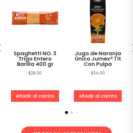
Spaghetti NO. 3
Jugo de Naranja
Trigo Entero
Único Jumex® 1 lt
Barilla 400 gr
Con Pulpa
$
28.00
$
34.00
Añadir al carrito
Añadir al carrito