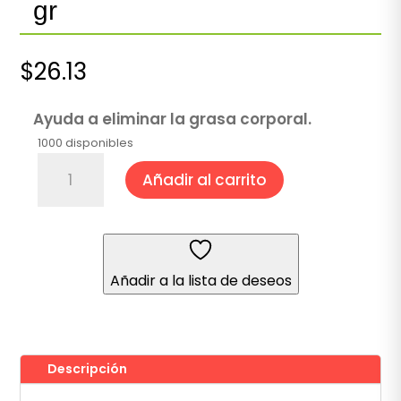
gr
$
26.13
Ayuda a eliminar la grasa corporal.
1000 disponibles
Jabón
Añadir al carrito
de
Algas
Marinas
80
gr
Añadir a la lista de deseos
cantidad
Descripción