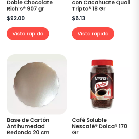
Doble Chocolate
con Cacahuate Quali
Rich’s® 907 gr
Tripto® 18 Gr
$
92.00
$
6.13
Vista rapida
Vista rapida
Base de Cartón
Café Soluble
Antihumedad
Nescafé® Dolca® 170
Redonda 20 cm
Gr