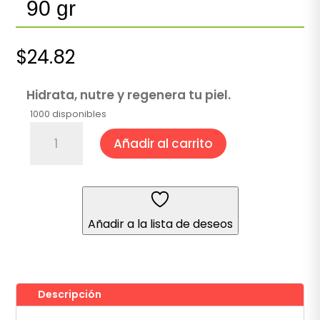
90 gr
$
24.82
Hidrata, nutre y regenera tu piel.
1000 disponibles
Jabón
Añadir al carrito
de
Rosa
Mosqueta
90
gr
Añadir a la lista de deseos
cantidad
Descripción