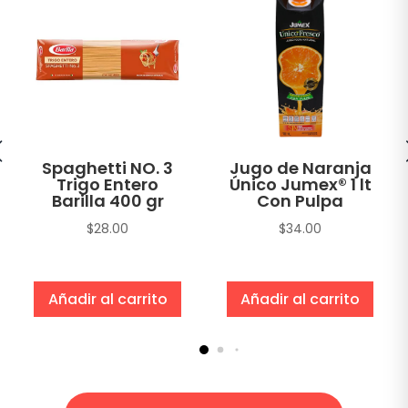
Spaghetti NO. 3
Jugo de Naranja
Trigo Entero
Único Jumex® 1 lt
Barilla 400 gr
Con Pulpa
$
28.00
$
34.00
Añadir al carrito
Añadir al carrito