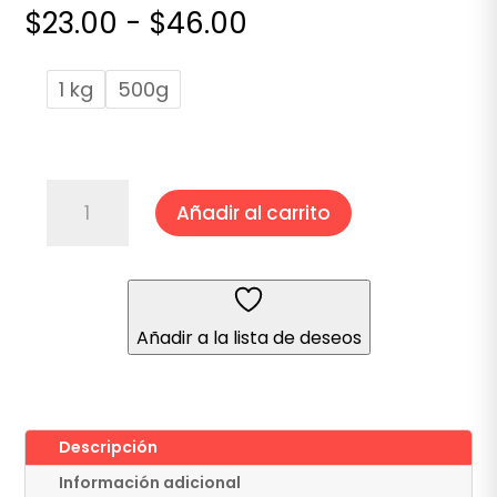
Rango
$
23.00
-
$
46.00
de
precios:
1 kg
500g
desde
$23.00
hasta
$46.00
LIMÓN
Añadir al carrito
SIN
SEMILLA
cantidad
Añadir a la lista de deseos
Descripción
Información adicional