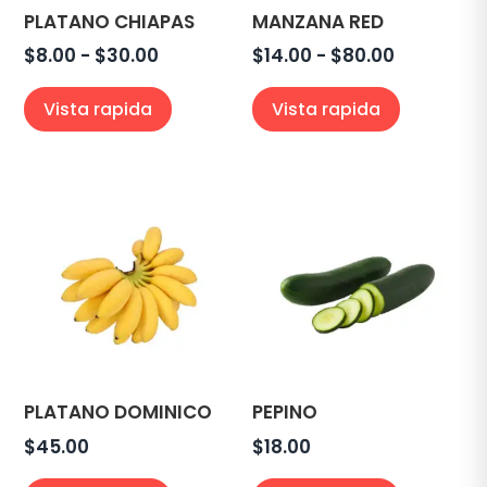
PLATANO CHIAPAS
MANZANA RED
Rango
Rango
$
8.00
-
$
30.00
$
14.00
-
$
80.00
de
de
Vista rapida
Vista rapida
precios:
precios:
desde
desde
$8.00
$14.00
hasta
hasta
$30.00
$80.00
PLATANO DOMINICO
PEPINO
$
45.00
$
18.00