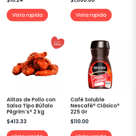
$
16.24
$
1,000.00
Vista rapida
Vista rapida
Alitas de Pollo con
Café Soluble
Salsa Tipo Búfalo
Nescafé® Clásico®
Pilgrim’s® 2 kg
225 Gr
$
413.33
$
110.00