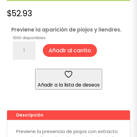
$
52.93
Previene la aparición de piojos y liendres.
1000 disponibles
Loción
Añadir al carrito
Pionat
145
ml
cantidad
Añadir a la lista de deseos
Descripción
Previene la presencia de piojos con extracto