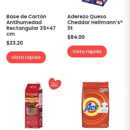
Base de Cartón
Aderezo Queso
Antihumedad
Cheddar Hellmann’s®
Rectangular 35×47
1lt
cm
$
84.00
$
23.20
Vista rapida
Vista rapida