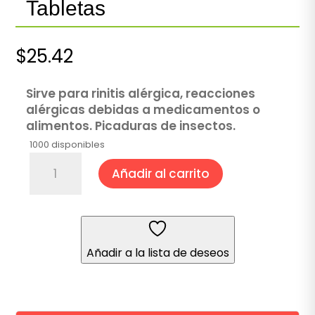
Tabletas
$
25.42
Sirve para rinitis alérgica, reacciones
alérgicas debidas a medicamentos o
alimentos. Picaduras de insectos.
1000 disponibles
Loratadina
Añadir al carrito
10
mg
20
Tabletas
cantidad
Añadir a la lista de deseos