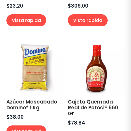
$
23.20
$
309.00
Vista rapida
Vista rapida
Azúcar Mascabado
Cajeta Quemada
Domino® 1 Kg
Real de Potosí® 660
Gr
$
38.00
$
78.84