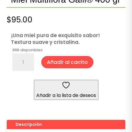
$
95.00
¡Una miel pura de exquisito sabor!
Textura suave y cristalina.
996 disponibles
Miel
Añadir al carrito
Multiflora
Galil®
400
gr
cantidad
Añadir a la lista de deseos
Descripción