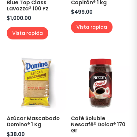
Blue Top Class
Capitán® 1 kg
Lavazza® 100 Pz
$
499.00
$
1,000.00
Vista rapida
Vista rapida
Azúcar Mascabado
Café Soluble
Domino® 1 Kg
Nescafé® Dolca® 170
Gr
$
38.00