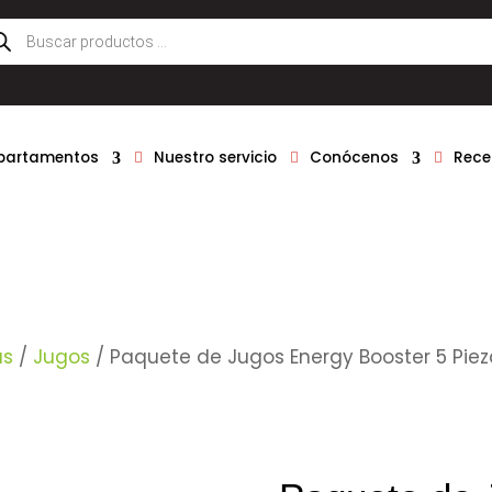
queda
ductos
epartamentos
Nuestro servicio
Conócenos
Rece
as
/
Jugos
/ Paquete de Jugos Energy Booster 5 Pie