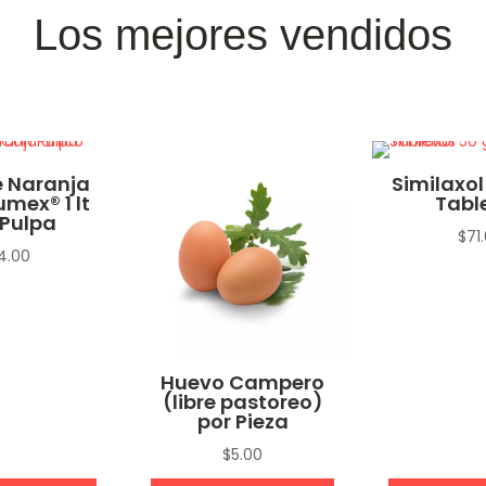
Los mejores vendidos
 Naranja
Similaxol
umex® 1 lt
Tabl
Pulpa
$
71
4.00
Huevo Campero
(libre pastoreo)
por Pieza
$
5.00