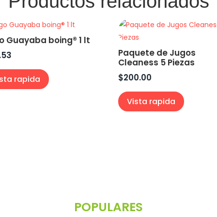
Productos relacionados
o Guayaba boing® 1 lt
Paquete de Jugos
.53
Cleaness 5 Piezas
$
200.00
ista rapida
Vista rapida
POPULARES