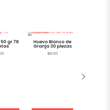
 50 gr 78
Huevo Blanco de
Atún A
etas
Granja 30 piezas
Amarilla H
en Agua 
.06
$
81.00
sin Soya T
gr
$
22.1