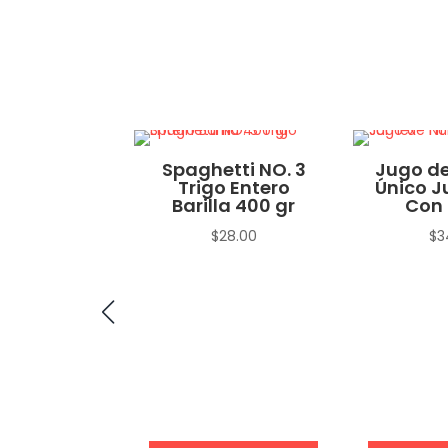
no Macho
Spaghetti NO. 3
Jugo de
Trigo Entero
Único J
$
15.00
Barilla 400 gr
Con 
$
28.00
$
3
eccionar