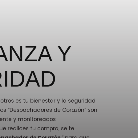
ANZA Y
IDAD
tros es tu bienestar y la seguridad
stros “Despachadores de Corazón” son
ente y monitoreados
e realices tu compra, se te
spachador de Corazón
,” para que