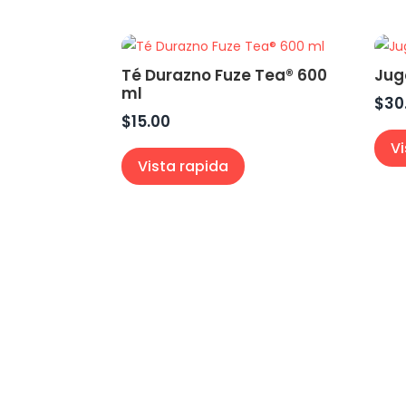
Té Durazno Fuze Tea® 600
Jug
ml
$
30
$
15.00
V
Vista rapida