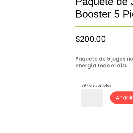
Paquete de 
Booster 5 P
$
200.00
Paquete de 5 jugos n
energía todo el día.
997 disponibles
Paquete
Añadir 
de
Jugos
Energy
Booster
5
Piezas