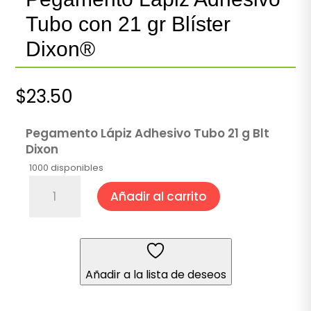
Tubo con 21 gr Blíster
Dixon®
$
23.50
Pegamento Lápiz Adhesivo Tubo 21 g Blt
Dixon
1000 disponibles
Pegamento
Añadir al carrito
Lápiz
Adhesivo
Tubo
con
21
Añadir a la lista de deseos
gr
Blíster
Dixon®