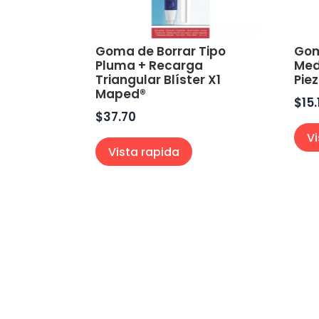
Goma de Borrar Tipo
Gom
Pluma + Recarga
Med
Triangular Blíster X1
Pie
Maped®
$
15.
$
37.70
V
Vista rapida