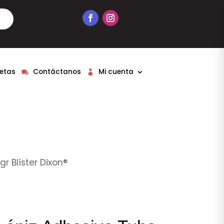
etas
Contáctanos
Mi cuenta
r Blíster Dixon®