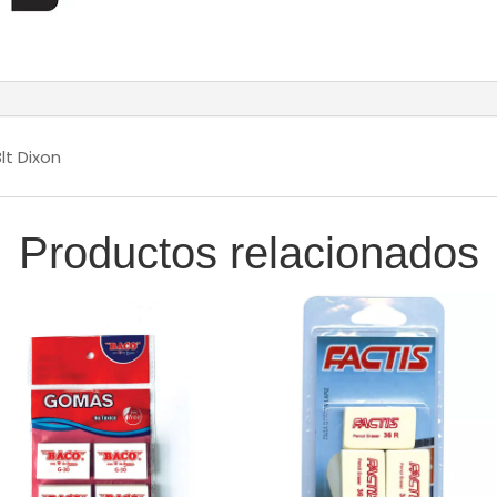
Dixon®
cantidad
lt Dixon
Productos relacionados