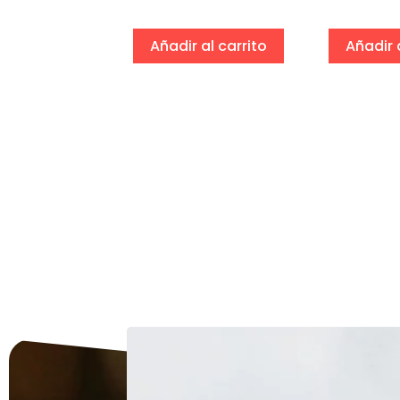
eccionar
ciones
Añadir al carrito
Añadir 