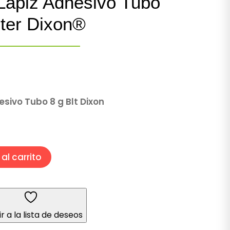
ápiz Adhesivo Tubo
ster Dixon®
ivo Tubo 8 g Blt Dixon
al carrito
r a la lista de deseos