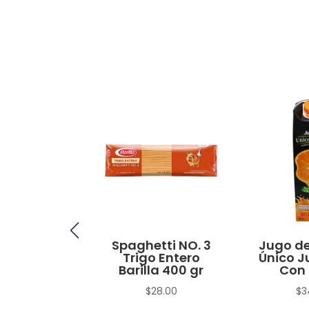
no Macho
Spaghetti NO. 3
Jugo de
Trigo Entero
Único J
$
15.00
Barilla 400 gr
Con 
$
28.00
$
3