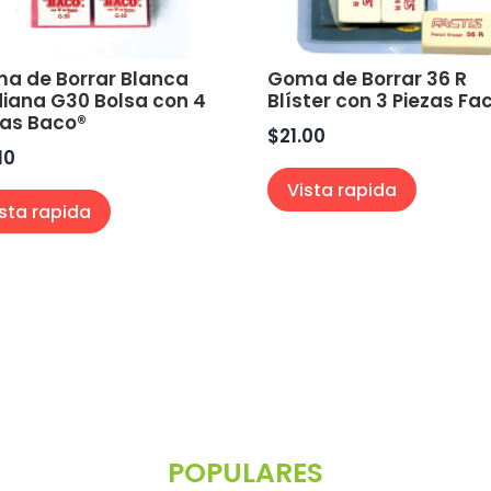
a de Borrar Blanca
Goma de Borrar 36 R
iana G30 Bolsa con 4
Blíster con 3 Piezas Fac
zas Baco®
$
21.00
10
Vista rapida
ista rapida
POPULARES