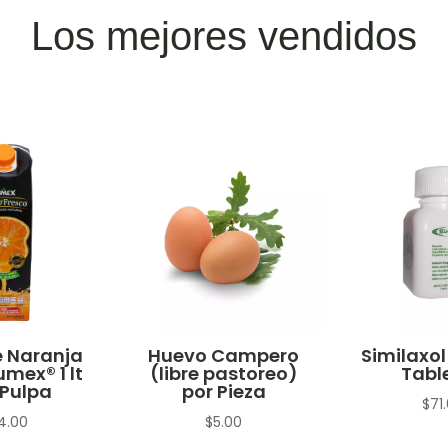
Los mejores vendidos
 Naranja
Huevo Campero
Similaxol
umex® 1 lt
(libre pastoreo)
Tabl
Pulpa
por Pieza
$
71
4.00
$
5.00