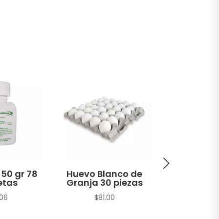
 50 gr 78
Huevo Blanco de
Atún A
etas
Granja 30 piezas
Amarilla H
en Agua 
.06
$
81.00
sin Soya T
gr