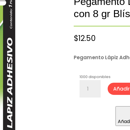
Pegamento L
con 8 gr Blí
$
12.50
Pegamento Lápiz Adhes
1000 disponibles
Pegamento
Añadir 
Lápiz
Adhesivo
Tubo
con
8
Añadi
gr
Blíster