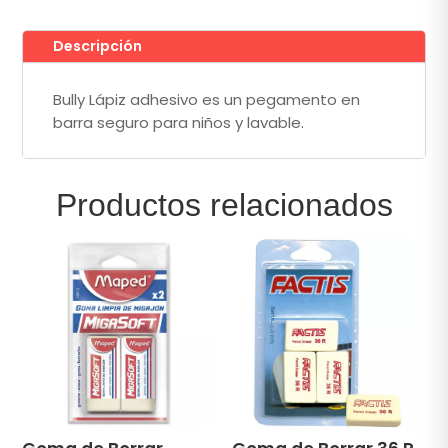
Piezas
Bully®
Descripción
cantidad
Bully Lápiz adhesivo es un pegamento en
barra seguro para niños y lavable.
Productos relacionados