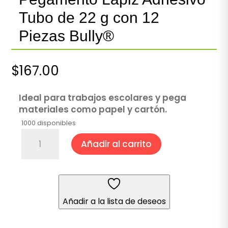
Tubo de 22 g con 12
Piezas Bully®
$
167.00
Ideal para trabajos escolares y pega
materiales como papel y cartón.
1000 disponibles
Pegamento
Añadir al carrito
Lápiz
Adhesivo
Tubo
de
22
Añadir a la lista de deseos
g
con
12