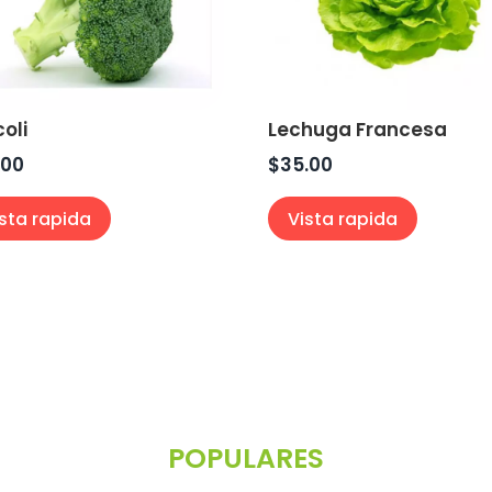
oli
Lechuga Francesa
.00
$
35.00
ista rapida
Vista rapida
POPULARES