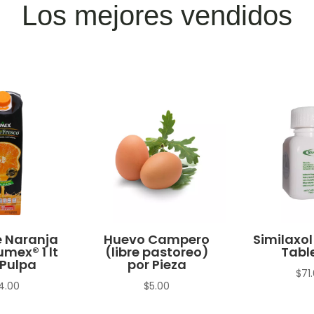
Los mejores vendidos
 Naranja
Huevo Campero
Similaxol
umex® 1 lt
(libre pastoreo)
Tabl
Pulpa
por Pieza
$
71
4.00
$
5.00