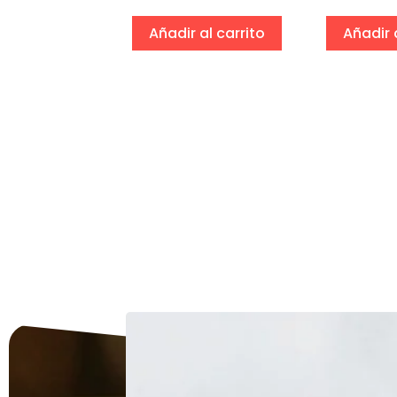
eccionar
ciones
Añadir al carrito
Añadir 