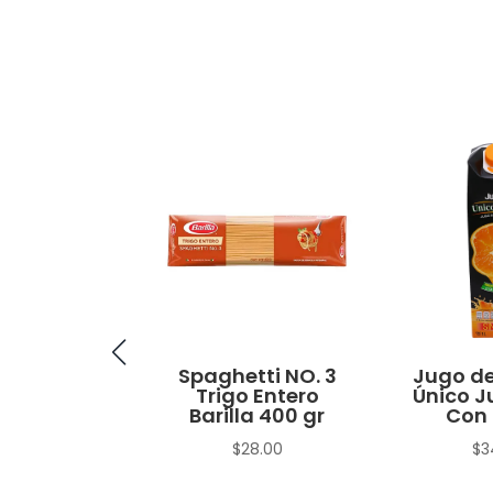
no Macho
Spaghetti NO. 3
Jugo de
Trigo Entero
Único J
$
15.00
Barilla 400 gr
Con 
$
28.00
$
3