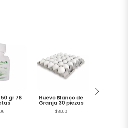
 50 gr 78
Huevo Blanco de
Atún A
etas
Granja 30 piezas
Amarilla H
en Agua 
.06
$
81.00
sin Soya T
gr
$
22.1