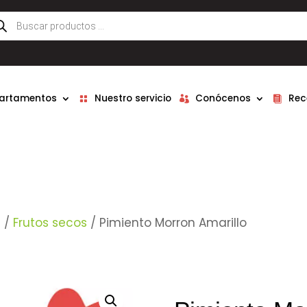
queda
ductos
partamentos
Nuestro servicio
Conócenos
Rec
l
/
Frutos secos
/ Pimiento Morron Amarillo