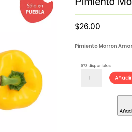
Pimiento Mo
$
26.00
Pimiento Morron Amari
973 disponibles
Pimiento
Añadir 
Morron
Amarillo
cantidad
Añadi