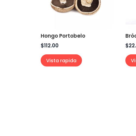
Hongo Portobelo
Bróc
$
112.00
$
22
Vista rapida
V