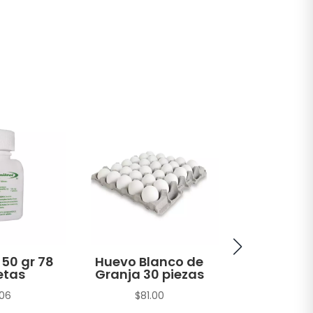
 50 gr 78
Huevo Blanco de
Atún A
etas
Granja 30 piezas
Amarilla H
en Agua 
.06
$
81.00
sin Soya T
gr