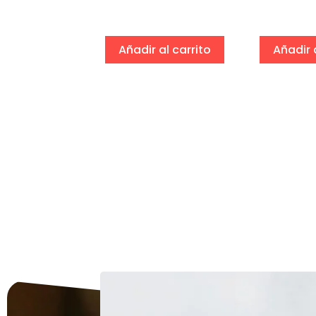
eccionar
ciones
Añadir al carrito
Añadir 