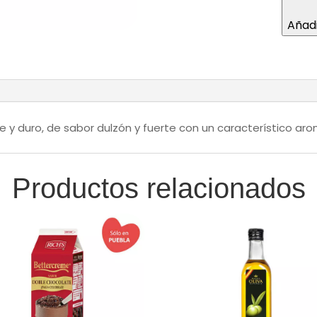
Nolasco®
Añadi
PRECIO
POR
KILO
(SOBRE
PEDIDO)
cantidad
 y duro, de sabor dulzón y fuerte con un característico ar
Productos relacionados