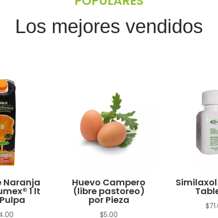
POPULARES
Los mejores vendidos
 Naranja
Huevo Campero
Similaxol
umex® 1 lt
(libre pastoreo)
Tabl
Pulpa
por Pieza
$
71
4.00
$
5.00