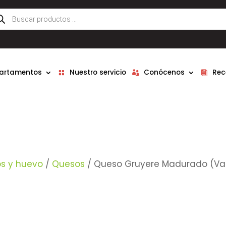
queda
ductos
partamentos
Nuestro servicio
Conócenos
Rec
os y huevo
/
Quesos
/ Queso Gruyere Madurado (Vaca