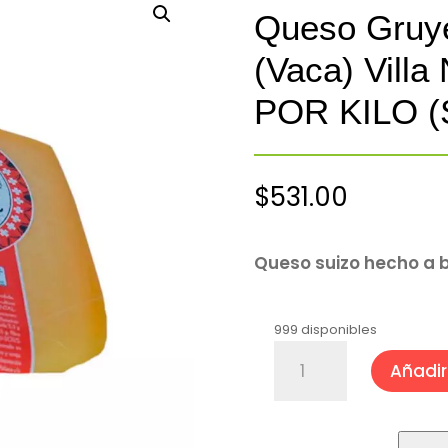
Queso Gruy
(Vaca) Vill
POR KILO 
$
531.00
Queso suizo hecho a 
999 disponibles
Queso
Añadir 
Gruyere
Madurado
(Vaca)
Villa