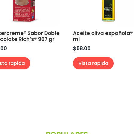
tercreme® Sabor Doble
Aceite oliva española®
colate Rich’s® 907 gr
ml
.00
$
58.00
ista rapida
Vista rapida