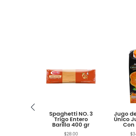
no Macho
Spaghetti NO. 3
Jugo de
Trigo Entero
Único J
$
15.00
Barilla 400 gr
Con 
$
28.00
$
3