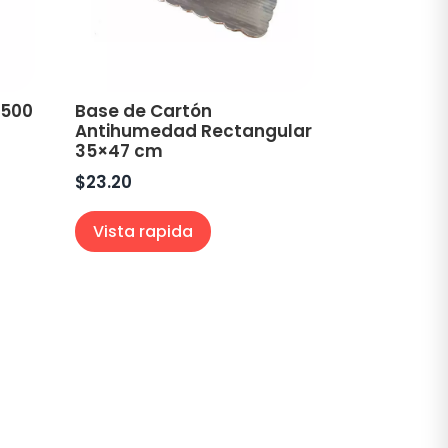
 500
Base de Cartón
Antihumedad Rectangular
35×47 cm
$
23.20
Vista rapida