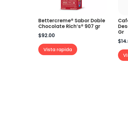
Bettercreme® Sabor Doble
Caf
Chocolate Rich’s® 907 gr
Des
Gr
$
92.00
$
14
Vista rapida
V