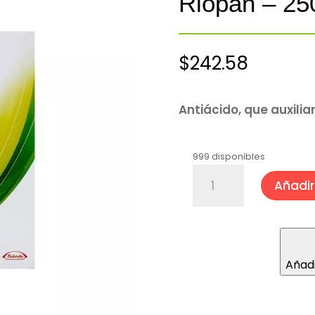
Riopan – 25
$
242.58
Antiácido, que auxiliar
999 disponibles
Riopan
Añadir 
-
250
gramos
cantidad
Añadi