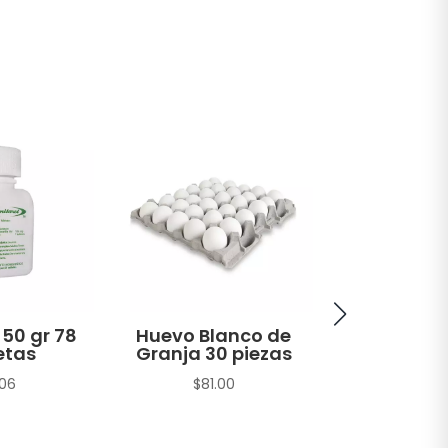
 50 gr 78
Huevo Blanco de
Atún A
etas
Granja 30 piezas
Amarilla H
en Agua 
.06
$
81.00
sin Soya T
gr
$
22.1