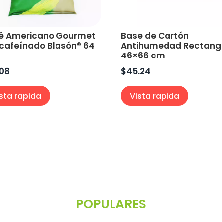
é Americano Gourmet
Base de Cartón
cafeínado Blasón® 64
Antihumedad Rectang
46×66 cm
.08
$
45.24
ista rapida
Vista rapida
POPULARES