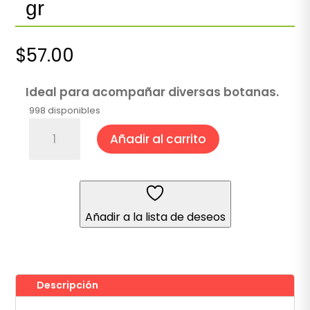
gr
$
57.00
Ideal para acompañar diversas botanas.
998 disponibles
Salsa
Añadir al carrito
Búfalo®
Clásica
990
gr
cantidad
Añadir a la lista de deseos
Descripción