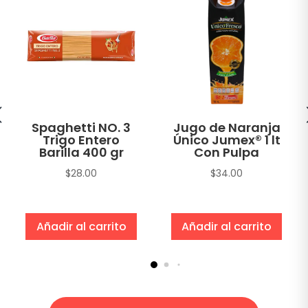
Spaghetti NO. 3
Jugo de Naranja
Trigo Entero
Único Jumex® 1 lt
Barilla 400 gr
Con Pulpa
$
28.00
$
34.00
Añadir al carrito
Añadir al carrito