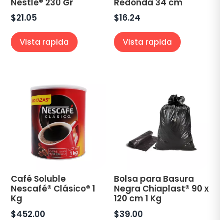
Nestlé® 230 Gr
Redonda 34 cm
$
21.05
$
16.24
Vista rapida
Vista rapida
Café Soluble
Bolsa para Basura
Nescafé® Clásico® 1
Negra Chiaplast® 90 x
Kg
120 cm 1 Kg
$
452.00
$
39.00