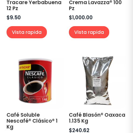
Tracare Yerbabuena
Crema Lavazza® 100
12 Pz
Pz
$
9.50
$
1,000.00
Vista rapida
Vista rapida
Café Soluble
Café Blasón® Oaxaca
Nescafé® Clásico® 1
1.135 Kg
Kg
$
240.62