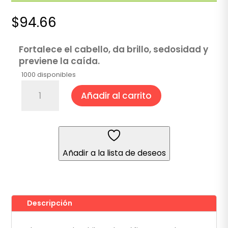
$
94.66
Fortalece el cabello, da brillo, sedosidad y
previene la caída.
1000 disponibles
Shampoo
Añadir al carrito
de
Chile
920
ml
cantidad
Añadir a la lista de deseos
Descripción