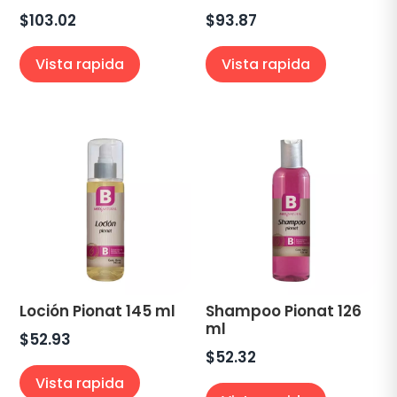
$
103.02
$
93.87
Vista rapida
Vista rapida
Loción Pionat 145 ml
Shampoo Pionat 126
ml
$
52.93
$
52.32
Vista rapida