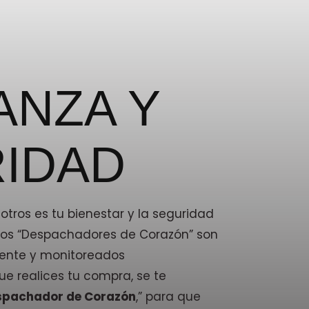
ANZA Y
IDAD
tros es tu bienestar y la seguridad
stros “Despachadores de Corazón” son
ente y monitoreados
e realices tu compra, se te
spachador de Corazón
,” para que