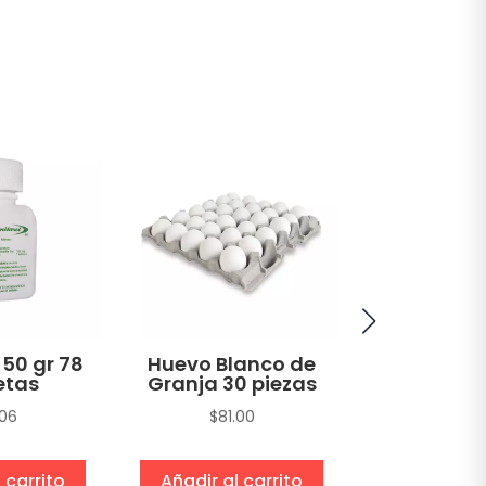
Atún A
Amarilla H
en Agua 
sin Soya T
gr
$
22.1
 50 gr 78
Huevo Blanco de
etas
Granja 30 piezas
.06
$
81.00
 carrito
Añadir al carrito
Añadir al 