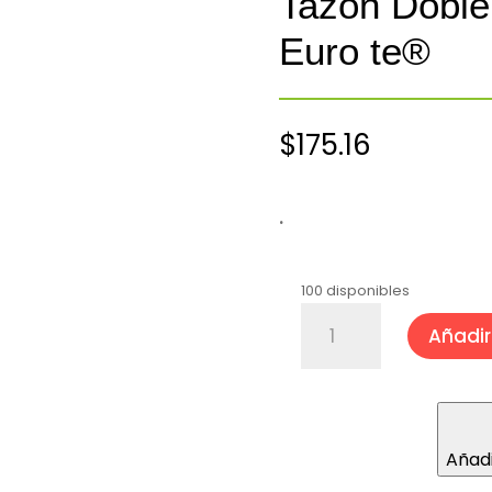
Tazón Doble
Euro te®
$
175.16
.
100 disponibles
Tazón
Añadir 
Doble
Fondo
Mediano
Euro
te®
Añadi
cantidad