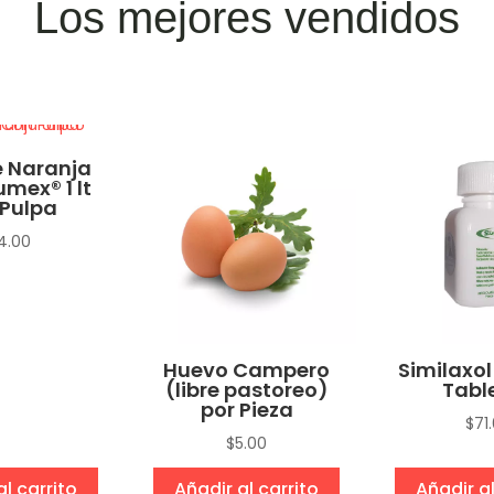
Los mejores vendidos
 Naranja
umex® 1 lt
Pulpa
4.00
Huevo Campero
Similaxol
(libre pastoreo)
Tabl
por Pieza
$
71
$
5.00
al carrito
Añadir al carrito
Añadir al