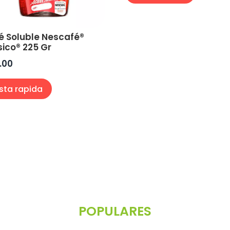
é Soluble Nescafé®
sico® 225 Gr
0.00
ista rapida
POPULARES