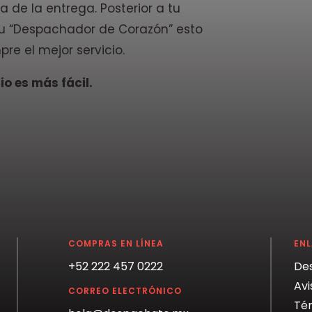
a de la entrega. Posterior a tu
 tu “Despachador de Corazón” esto
pre el mejor servicio.
o es más fácil.
COMPRAS EN LÍNEA
EN
+52 222 457 0222
De
Avi
CORREO ELECTRÓNICO
Tér