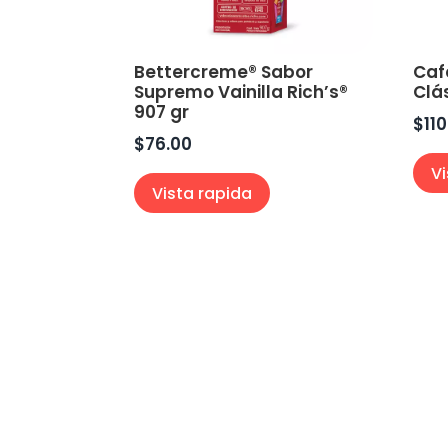
Bettercreme® Sabor
Caf
Supremo Vainilla Rich’s®
Clá
907 gr
$
11
$
76.00
V
Vista rapida