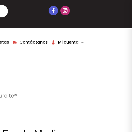
etas
Contáctanos
Mi cuenta
uro te®