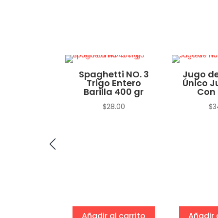
no Macho
Spaghetti NO. 3
Jugo de
Trigo Entero
Único J
$
15.00
Barilla 400 gr
Con 
$
28.00
$
3
eccionar
ciones
Añadir al carrito
Añadir 