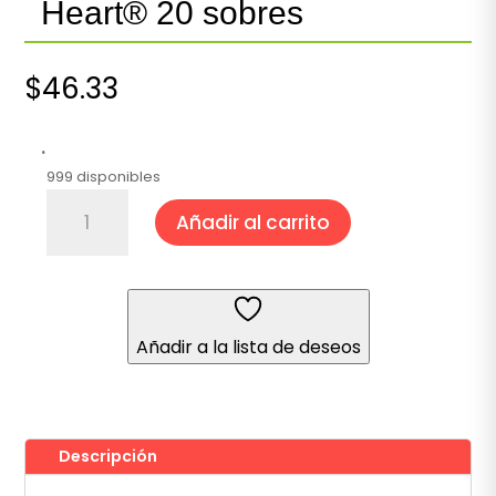
Heart® 20 sobres
$
46.33
.
999 disponibles
Té
Añadir al carrito
Green
Energy
Nature's
Heart®
20
Añadir a la lista de deseos
sobres
cantidad
Descripción