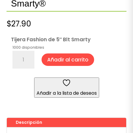
Smarty®
$
27.90
Tijera Fashion de 5″ Blt Smarty
1000 disponibles
Tijera
Añadir al carrito
Fashion
de
5"
Blíster
Smarty®
Añadir a la lista de deseos
cantidad
Descripción