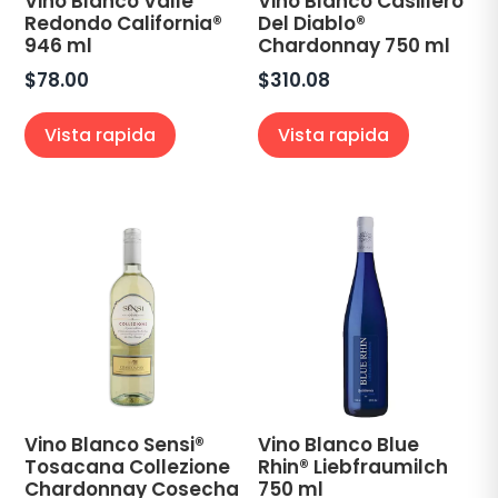
Vino Blanco Valle
Vino Blanco Casillero
Redondo California®
Del Diablo®
946 ml
Chardonnay 750 ml
$
78.00
$
310.08
Vista rapida
Vista rapida
Vino Blanco Sensi®
Vino Blanco Blue
Tosacana Collezione
Rhin® Liebfraumilch
Chardonnay Cosecha
750 ml