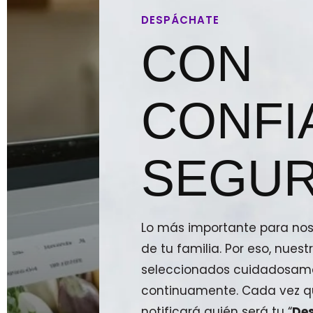
DESPÁCHATE
CON
CONFI
SEGUR
Lo más importante para noso
de tu familia. Por eso, nue
seleccionados cuidadosam
continuamente. Cada vez qu
notificará quién será tu “
De