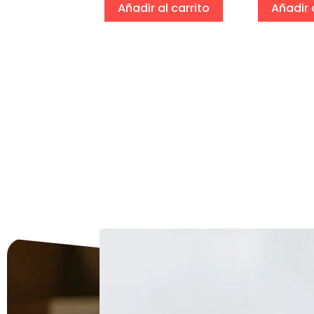
ciones
Añadir al carrito
Añadir 