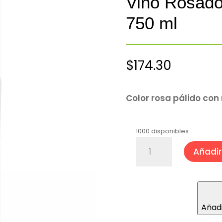
Vino Rosad
750 ml
$
174.30
Color rosa pálido con
1000 disponibles
Vino
Añadir 
Rosado
Verdades®
Rosado
750
ml
Añadi
cantidad