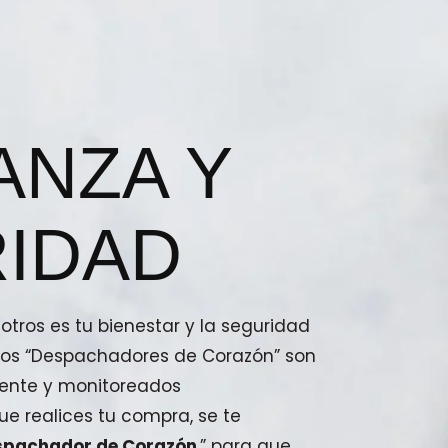
ANZA Y
IDAD
tros es tu bienestar y la seguridad
stros “Despachadores de Corazón” son
ente y monitoreados
e realices tu compra, se te
spachador de Corazón
,” para que