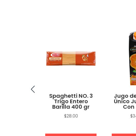
no Macho
Spaghetti NO. 3
Jugo de
Trigo Entero
Único J
$
15.00
Barilla 400 gr
Con 
$
28.00
$
3
eccionar