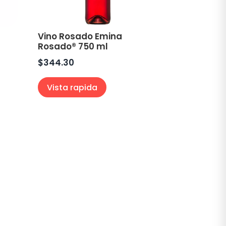
®
Vino Rosado Emina
Rosado® 750 ml
$
344.30
Vista rapida