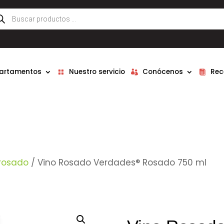
queda
ductos
partamentos
Nuestro servicio
Conócenos
Rec
 rosado
/ Vino Rosado Verdades® Rosado 750 ml