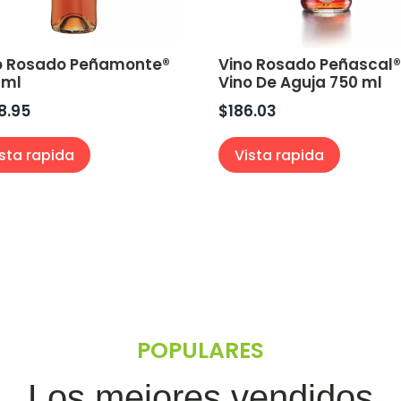
o Rosado Peñamonte®
Vino Rosado Peñascal
 ml
Vino De Aguja 750 ml
8.95
$
186.03
ista rapida
Vista rapida
POPULARES
Los mejores vendidos