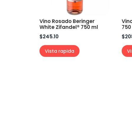
Vino Rosado Beringer
Vin
White Zifandel® 750 ml
750
$
245.10
$
20
Vista rapida
V