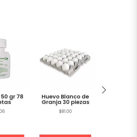
 50 gr 78
Huevo Blanco de
Atún A
etas
Granja 30 piezas
Amarilla H
en Agua 
.06
$
81.00
sin Soya T
gr
$
22.1