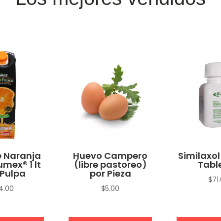
 Naranja
Huevo Campero
Similaxol
umex® 1 lt
(libre pastoreo)
Tabl
Pulpa
por Pieza
$
71
4.00
$
5.00