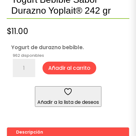
Durazno Yoplait® 242 gr
$
11.00
Yogurt de durazno bebible.
962 disponibles
Yogurt
Añadir al carrito
Bebible
Sabor
Durazno
Yoplait®
242
Añadir a la lista de deseos
gr
cantidad
Descripción