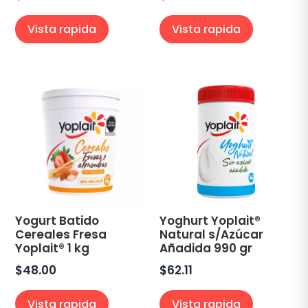
Vista rapida
Vista rapida
Yogurt Batido
Yoghurt Yoplait®
Cereales Fresa
Natural s/Azúcar
Yoplait® 1 kg
Añadida 990 gr
$
48.00
$
62.11
Vista rapida
Vista rapida