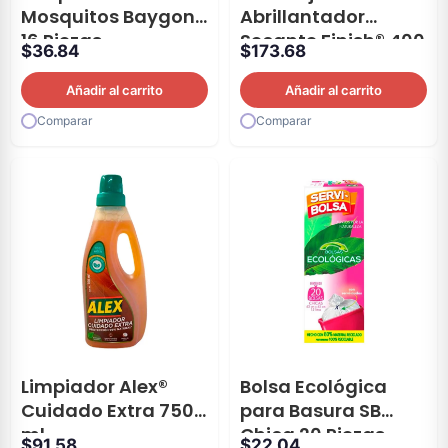
Mosquitos Baygon®
Abrillantador
16 Piezas
Secante Finish® 400
$
36.84
$
173.68
ml
Añadir al carrito
Añadir al carrito
Comparar
Comparar
Limpiador Alex®
Bolsa Ecológica
Cuidado Extra 750
para Basura SB
ml
Chica 20 Piezas
$
91.58
$
22.04