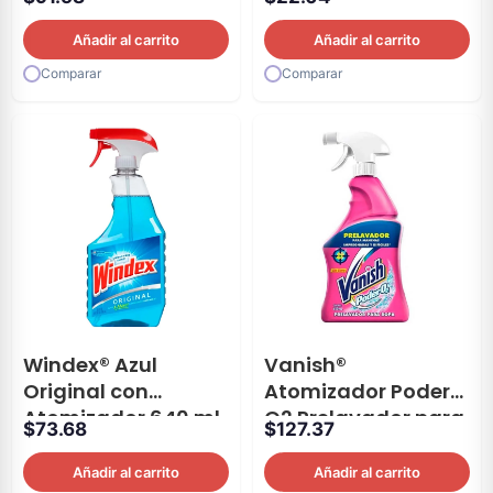
Añadir al carrito
Añadir al carrito
Comparar
Comparar
Windex® Azul
Vanish®
Original con
Atomizador Poder
Atomizador 640 ml
O2 Prelavador para
$
73.68
$
127.37
Ropa 650 ml
Añadir al carrito
Añadir al carrito