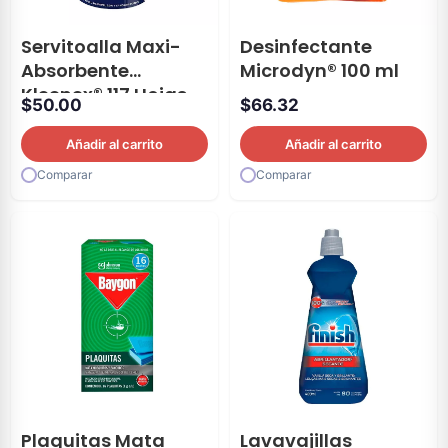
Servitoalla Maxi-
Desinfectante
Absorbente
Microdyn® 100 ml
Kleenex® 117 Hojas
$
50.00
$
66.32
Añadir al carrito
Añadir al carrito
Comparar
Comparar
Plaquitas Mata
Lavavajillas