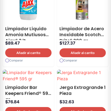
Limpiador Líquido
Limpiador de Acero
Amonia Mutiusos
Inoxidable Scotch
Ajax® 2 lt
Brite® 200 gr
$
89.47
$
127.37
Añadir al carrito
Añadir al carrito
Comparar
Comparar
Limpiador Bar
Jerga Extragrande 1
Keepers Friend® 595
Pieza
gr
$
76.84
$
32.63