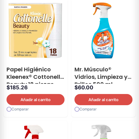
Papel Higiénico
Mr. Músculo®
Kleenex® Cottonelle
Vidrios, Limpieza y
Beauty 18 piezas
Brillos 500 ml
$
185.26
$
60.00
Añadir al carrito
Añadir al carrito
Comparar
Comparar