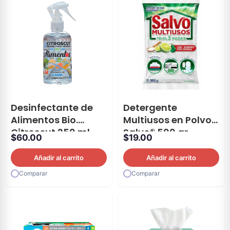
Desinfectante de
Detergente
Alimentos Bio.
Multiusos en Polvo
Citroscut 250 ml
Salvo® 500 gr
$
60.00
$
19.00
Añadir al carrito
Añadir al carrito
Comparar
Comparar