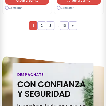
Añadir al carrito
Añadir al carrito
Comparar
Comparar
…
1
2
3
10
»
DESPÁCHATE
CON CONFIANZA
Y SEGURIDAD
Lo más importante para nosotros