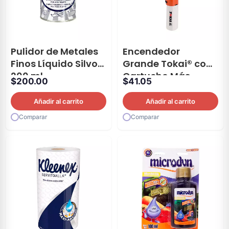
Pulidor de Metales
Encendedor
Finos Líquido Silvo©
Grande Tokai® con
200 ml
Cartucho Más
$
200.00
$
41.05
Repuesto 2 Piezas
Añadir al carrito
Añadir al carrito
Comparar
Comparar