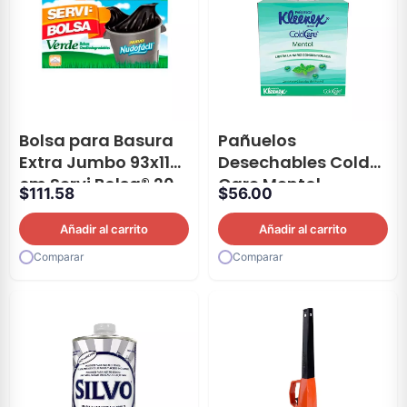
Bolsa para Basura
Pañuelos
Extra Jumbo 93x119
Desechables Cold
cm Servi Bolsa® 20
Care Mentol
$
111.58
$
56.00
Piezas
Kleenex® 80 Hojas
Añadir al carrito
Añadir al carrito
Comparar
Comparar