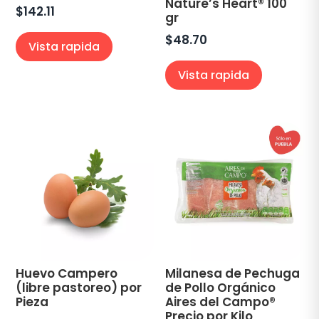
Nature’s Heart® 100
$
142.11
gr
$
48.70
Vista rapida
Vista rapida
Huevo Campero
Milanesa de Pechuga
(libre pastoreo) por
de Pollo Orgánico
Pieza
Aires del Campo®
Precio por Kilo