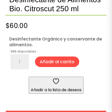
Bio. Citroscut 250 ml
$
60.00
Desinfectante Orgánico y conservante de
alimentos.
988 disponibles
Desinfectante
Añadir al carrito
de
Alimentos
Bio.
Citroscut
250
Añadir a la lista de deseos
ml
cantidad