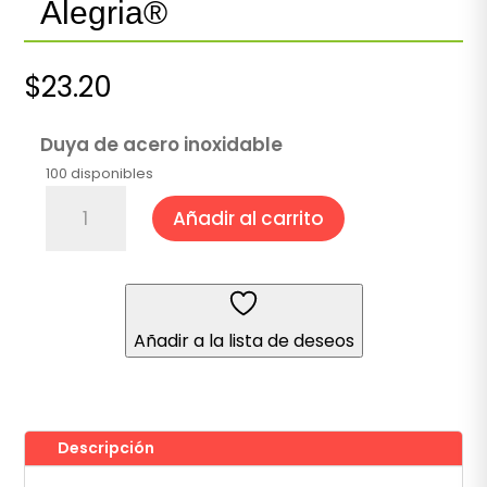
Alegria®
$
23.20
Duya de acero inoxidable
100 disponibles
Duya
Añadir al carrito
Picos
No.
172
Alegria®
cantidad
Añadir a la lista de deseos
Descripción